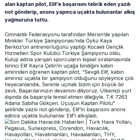
alan kaptan pilot, Elif’e başarısını tebrik eden yazılı
not gönderip, anons yapınca uçakta bulunanlar alkış
yağmuruna tuttu.
Cimnastik Federasyonu tarafından Mersin’de yapılan
Minikler Türkiye Şampiyonası’nda Öykü Kaya
Berköz’ün antrenörlüğünü yaptığı Kocaeli Gençlik
Hizmetleri Spor Kulübü Türkiye Şampiyonu oldu.
Kulüp adına yarışan sporcuların kişisel sıralamasında
birinci Elif Kayra Çetin’in uçağa bindiğini kabin
amirinden öğrenen kaptan pilot, “Sevgili Elif, kabin
amiriniz uçakta bir şampiyon olduğunu söyleyince çok
heyecanlandık. Seninle uçmak bizim için büyük bir
zevk. Başarılarınızın devamını diliyoruz. Ülkemizi yurt
dışında da başarıyla temsil etmen dileğiyle. T.K 7263
Adana Sabiha Gökçen. Uçuşun Kaptan Pilotu”
şeklinde yazılı not gönderip, Elif’in başarısını anons
edince uçakta bulunanlar Elif’i alkışladı.