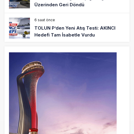
Üzerinden Geri Döndü
6 saat önce
TOLUN P’den Yeni Atış Testi: AKINCI
Hedefi Tam İsabetle Vurdu
6 saat önce
Türkiye’nin Milli Motor Projelerinde Yeni
Dönem: TEI TEKNOLOJİ Kuruldu
22 saat önce
SunExpress Günlük Yolcu Rekorunu 72
Bin 340’a Çıkardı
23 saat önce
İstanbul Havalimanı’nın 4. Pistinde İlk
Test Uçuşu Yapıldı