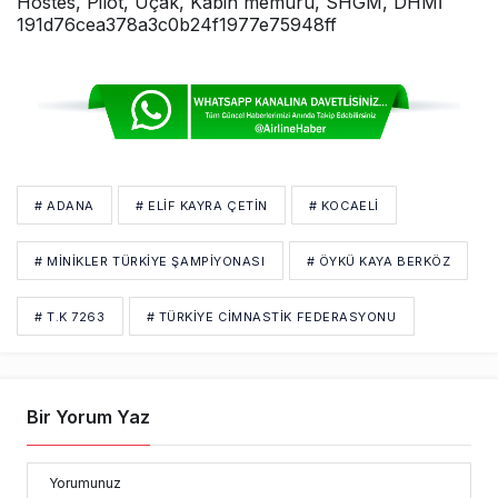
# ADANA
# ELIF KAYRA ÇETIN
# KOCAELI
# MINIKLER TÜRKIYE ŞAMPIYONASI
# ÖYKÜ KAYA BERKÖZ
# T.K 7263
# TÜRKIYE CIMNASTIK FEDERASYONU
Bir Yorum Yaz
Yorumunuz