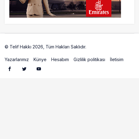
Türkiye’de sadece 50 kişide var İkinci
arabanı sat, ‘pır pır’ uçak al!
21 saat önce
Havacılıkta Rekor Keyfi, Kârlılıkta
Darboğazın Gerçek Yüzü!
© Telif Hakkı 2026, Tüm Hakları Saklıdır.
Artelio
Yazarlarımız
Künye
Hesabım
Gizlilik politikası
İletisim