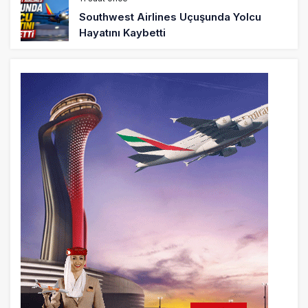
Southwest Airlines Uçuşunda Yolcu
Hayatını Kaybetti
11 saat önce
Rio de Janeiro’da Helikopter Düştü: 4
Kişi Öldü
20 saat önce
Uçak Bakımında Yetki Kimde Olmalı?
Havacılıkta İyi Hakem Oyunu Kendi
Oynamaz
21 saat önce
Savunma Sanayiinde Yeni Silah: Seri
Üretim Kapasitesi
21 saat önce
Yerli ve milli turizme yabancı kıskacı!