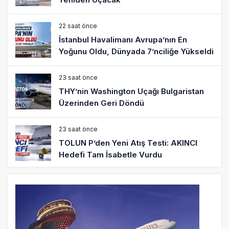
22 saat önce
İstanbul Havalimanı Avrupa’nın En
Yoğunu Oldu, Dünyada 7’nciliğe Yükseldi
23 saat önce
THY’nin Washington Uçağı Bulgaristan
Üzerinden Geri Döndü
23 saat önce
TOLUN P’den Yeni Atış Testi: AKINCI
Hedefi Tam İsabetle Vurdu
24 saat önce
Türkiye’nin Milli Motor Projelerinde Yeni
Dönem: TEI TEKNOLOJİ Kuruldu