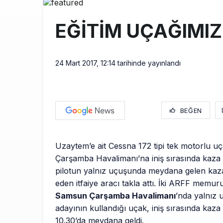
THY ve Pega
13:00
EĞİTİM UÇAĞIMIZ
Fly Baghdad 
12:00
Elektrikli uç
11:00
24 Mart 2017, 12:14
tarihinde yayınlandı
BEĞEN
Uzaytem’e ait Cessna 172 tipi tek motorlu 
Çarşamba Havalimanı’na iniş sırasında kaza 
pilotun yalnız uçuşunda meydana gelen ka
eden itfaiye aracı takla attı. İki ARFF memur
Samsun Çarşamba Havalimanı
’nda yalnız 
adayının kullandığı uçak, iniş sırasında kaza 
10.30’da meydana geldi.