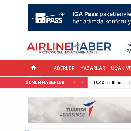
US
47,
HABERLER
YAZARLAR
UÇAK VE
GÜNÜN HABERLERI
Lufthansa ilk
18:00
Norwegian U
17:00
British Airw
16:00
Çiti aştı, b
15:00
İki hayalet u
14:00