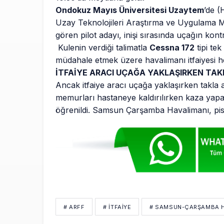
Ondokuz Mayıs Üniversitesi Uzaytem
’de (
Uzay Teknolojileri Araştırma ve Uygulama M
gören pilot adayı, inişi sırasında uçağın kont
Kulenin verdiği talimatla
Cessna 172
tipi te
müdahale etmek üzere havalimanı itfaiyesi h
İTFAİYE ARACI UÇAĞA YAKLAŞIRKEN TAK
Ancak itfaiye aracı uçağa yaklaşırken takla 
memurları hastaneye kaldırılırken kaza yap
öğrenildi. Samsun Çarşamba Havalimanı, pistin
# ARFF
# İTFAIYE
# SAMSUN-ÇARŞAMBA H