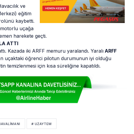
Havacılık ve
erkezi) eğitim
rolünü kaybetti.
k motorlu uçağa
emen harekete geçti.
LA ATTI
attı. Kazada iki ARFF memuru yaralandı. Yaralı
ARFF
an uçaktaki öğrenci pilotun durumunun iyi olduğu
 temizlenmesi için kısa süreliğine kapatıldı.
AVALIMANI
# UZAYTEM