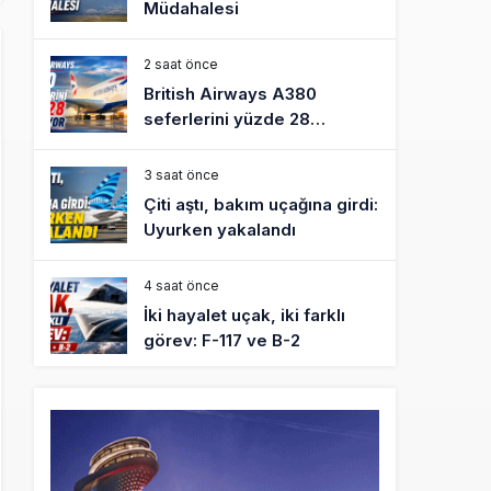
Müdahalesi
2 saat önce
British Airways A380
seferlerini yüzde 28
azaltıyor
3 saat önce
Çiti aştı, bakım uçağına girdi:
Uyurken yakalandı
4 saat önce
İki hayalet uçak, iki farklı
görev: F-117 ve B-2
5 saat önce
THY ve Pegasus Dünyanın
En Değerli Havayolları
Arasında