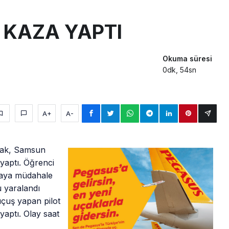
sus Dünyanın En Değerli Havayolları Arasında
 KAZA YAPTI
ABD yaptırım listesinden çıkarıldı
aklar Avrupa’da kısa rotalara hazırlanıyor
Okuma süresi
0dk, 54sn
A+
A-
uçak, Samsun
yaptı. Öğrenci
zaya müdahale
u yaralandı
uçuş yapan pilot
yaptı. Olay saat