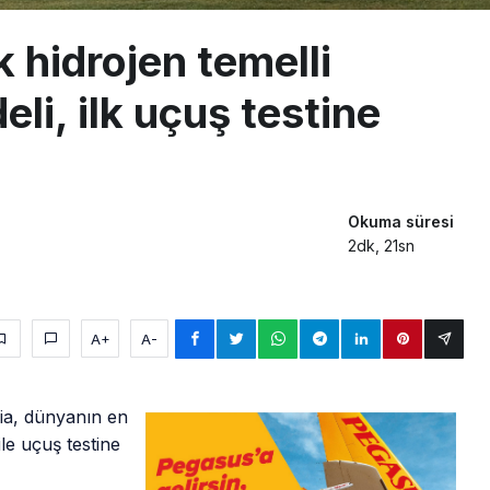
 hidrojen temelli
eli, ilk uçuş testine
Okuma süresi
2dk, 21sn
A+
A-
via, dünyanın en
ile uçuş testine