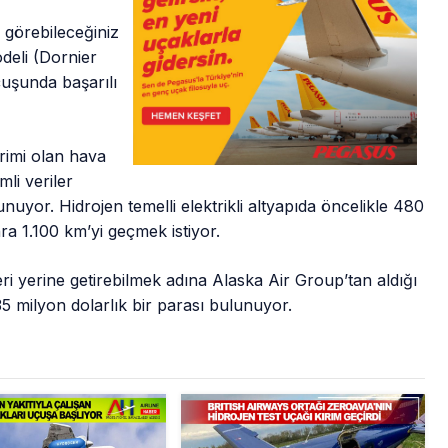
 görebileceğiniz
odeli (Dornier
uçuşunda başarılı
erimi olan hava
li veriler
uyor. Hidrojen temelli elektrikli altyapıda öncelikle 480
a 1.100 km’yi geçmek istiyor.
i yerine getirebilmek adına Alaska Air Group’tan aldığı
35 milyon dolarlık bir parası bulunuyor.