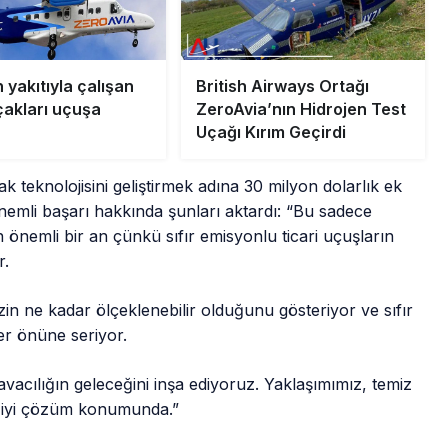
 yakıtıyla çalışan
British Airways Ortağı
çakları uçuşa
ZeroAvia’nın Hidrojen Test
Uçağı Kırım Geçirdi
ak teknolojisini geliştirmek adına 30 milyon dolarlık ek
önemli başarı hakkında şunları aktardı: “Bu sadece
n önemli bir an çünkü sıfır emisyonlu ticari uçuşların
r.
zin ne kadar ölçeklenebilir olduğunu gösteriyor ve sıfır
er önüne seriyor.
avacılığın geleceğini inşa ediyoruz. Yaklaşımımız, temiz
en iyi çözüm konumunda.”