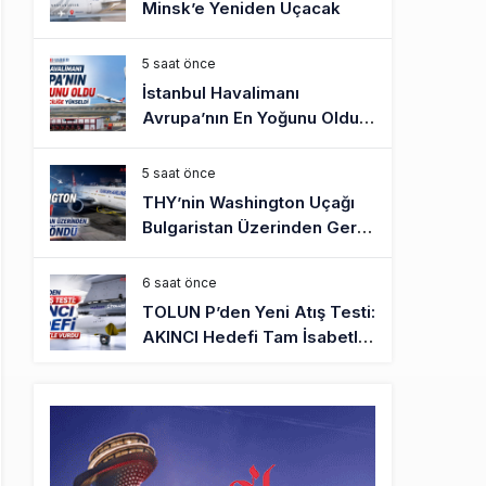
Minsk’e Yeniden Uçacak
5 saat önce
İstanbul Havalimanı
Avrupa’nın En Yoğunu Oldu,
Dünyada 7’nciliğe Yükseldi
5 saat önce
THY’nin Washington Uçağı
Bulgaristan Üzerinden Geri
Döndü
6 saat önce
TOLUN P’den Yeni Atış Testi:
AKINCI Hedefi Tam İsabetle
Vurdu
6 saat önce
Türkiye’nin Milli Motor
Projelerinde Yeni Dönem:
TEI TEKNOLOJİ Kuruldu