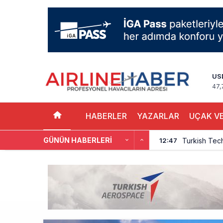
US
47,
HABERLER
YAZARLAR
UÇAK VE
GÜNÜN HABERLERI
THY, Yaklaşı
12:18
İstanbul Hav
11:58
THY’nin Wash
11:13
TOLUN P’den
10:48
Türkiye’nin
10:26