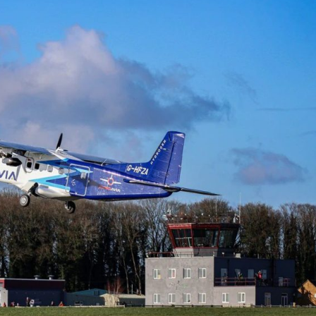
Günlük Yolcu Rekorunu 72 Bin 340’a Çıkardı
limanı’nın 4. Pistinde İlk Test Uçuşu Yapıldı
hnic’te Yeni Atama: Erdem Engin Göreve Başladı