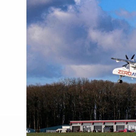
SunExpress 
18:40
İstanbul Hava
17:59
Turkish Tec
12:47