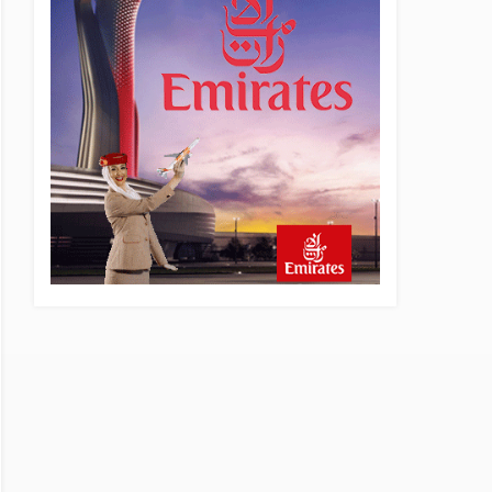
22 saat önce
SunExpress Günlük Yolcu
Rekorunu 72 Bin 340’a
Çıkardı
23 saat önce
İstanbul Havalimanı’nın 4.
Pistinde İlk Test Uçuşu
Yapıldı
23 saat önce
Aslıhan Güven, Airport
Leader of the Future Finalisti
Oldu