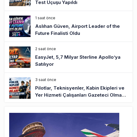
Test Uçuşu Yapıldı
1 saat önce
Aslıhan Güven, Airport Leader of the
Future Finalisti Oldu
2 saat önce
EasyJet, 5,7 Milyar Sterline Apollo’ya
Satılıyor
3 saat önce
Pilotlar, Teknisyenler, Kabin Ekipleri ve
Yer Hizmeti Çalışanları Gazeteci Olmaya
Çalışıyor!
6 saat önce
BookingAgora’dan Dubai’ye iki FAM Trip