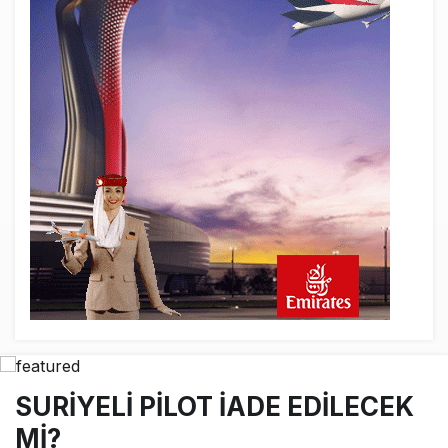
8 saat önce
AJet Uçuşlarıyla Rus Turist İçin Yeni
Türkiye Rotası
9 saat önce
Airbus Temmuz bilançosunu açıkladı:
204 yeni sipariş
9 saat önce
İstanbul uçağına polis köpeklerle girdi: 3
yolcu indirildi
10 saat önce
AyJet eğitim uçağı Hezarfen yakınında
kırım geçirdi
SURİYELİ PİLOT İADE EDİLECEK
Mİ?