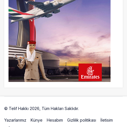
AJet Uçuşlarıyla Rus Turist İçin Yeni
Türkiye Rotası
9 saat önce
Airbus Temmuz bilançosunu açıkladı:
204 yeni sipariş
9 saat önce
İstanbul uçağına polis köpeklerle girdi: 3
yolcu indirildi
10 saat önce
AyJet eğitim uçağı Hezarfen yakınında
kırım geçirdi
© Telif Hakkı 2026, Tüm Hakları Saklıdır.
Artelio
Yazarlarımız
Künye
Hesabım
Gizlilik politikası
İletisim