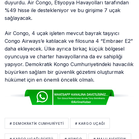
duyurdu. Air Congo, Etiyopya Havayolları tarafından
%49 hisse ile destekleniyor ve bu girişime 7 uçak
sağlayacak.
Air Congo, 4 uçak işleten mevcut bayrak taşıyıcı
Congo Airways’e katılacak ve filosuna 4 “Embraer E2”
daha ekleyecek. Ülke ayrıca birkaç küçük bölgesel
oyuncuya ve charter havayollarına da ev sahipliği
yapıyor. Demokratik Kongo Cumhuriyetindeki havacılık
büyürken sağlam bir güvenlik gözetimi oluşturmak
hükümet için en önemli öncelik olmalı.
# DEMOKRATIK CUMHURIYETI
# KARGO UÇAĞI
# KARGO UÇAĞI DÜŞTÜ
# KONGO
# MALU AVIATION