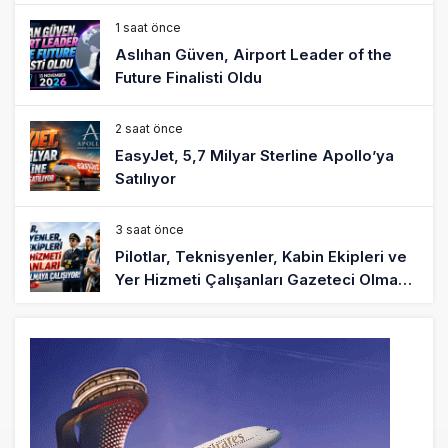
1 saat önce
Aslıhan Güven, Airport Leader of the
Future Finalisti Oldu
2 saat önce
EasyJet, 5,7 Milyar Sterline Apollo’ya
Satılıyor
3 saat önce
Pilotlar, Teknisyenler, Kabin Ekipleri ve
Yer Hizmeti Çalışanları Gazeteci Olmaya
Çalışıyor!
6 saat önce
BookingAgora’dan Dubai’ye iki FAM Trip
8 saat önce