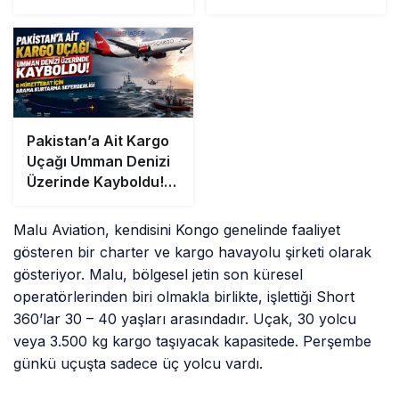
Sürttü
Pakistan’a Ait Kargo
Uçağı Umman Denizi
Üzerinde Kayboldu! 5
Mürettebat İçin
Arama Kurtarma
Malu Aviation, kendisini Kongo genelinde faaliyet
Seferberliği
gösteren bir charter ve kargo havayolu şirketi olarak
gösteriyor. Malu, bölgesel jetin son küresel
operatörlerinden biri olmakla birlikte, işlettiği Short
360’lar 30 – 40 yaşları arasındadır. Uçak, 30 yolcu
veya 3.500 kg kargo taşıyacak kapasitede. Perşembe
günkü uçuşta sadece üç yolcu vardı.