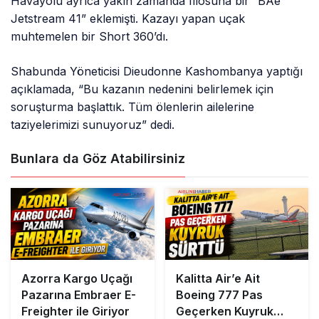
Havayolu ayrıca yakın zamanda filosuna bir “BAe
Jetstream 41” eklemişti. Kazayı yapan uçak
muhtemelen bir Short 360’dı.
Shabunda Yöneticisi Dieudonne Kashombanya yaptığı
açıklamada, “Bu kazanın nedenini belirlemek için
soruşturma başlattık. Tüm ölenlerin ailelerine
taziyelerimizi sunuyoruz” dedi.
Bunlara da Göz Atabilirsiniz
Azorra Kargo Uçağı
Kalitta Air’e Ait
Pazarına Embraer E-
Boeing 777 Pas
Freighter ile Giriyor
Geçerken Kuyruk