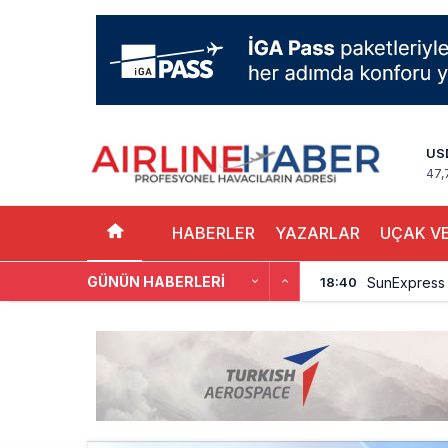
US
47,
HABERLER
YAZARLAR
UÇAK VE
GÜNÜN HABERLERI
SunExpress 
18:40
İstanbul Hava
17:59
Aslıhan Güven
17:11
EasyJet, 5,7 
16:27
Pilotlar, Te
15:26