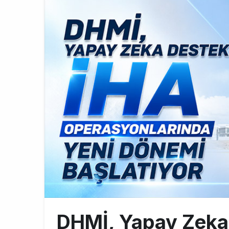
BookingAgor
12:58
AJet Uçuşlar
10:56
Airbus Temmu
10:00
DHMİ, Yapay Zeka 