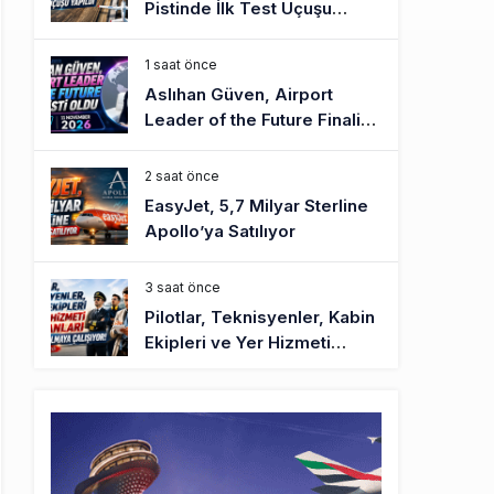
Pistinde İlk Test Uçuşu
Yapıldı
1 saat önce
Aslıhan Güven, Airport
Leader of the Future Finalisti
Oldu
2 saat önce
EasyJet, 5,7 Milyar Sterline
Apollo’ya Satılıyor
3 saat önce
Pilotlar, Teknisyenler, Kabin
Ekipleri ve Yer Hizmeti
Çalışanları Gazeteci Olmaya
Çalışıyor!
6 saat önce
BookingAgora’dan Dubai’ye
iki FAM Trip