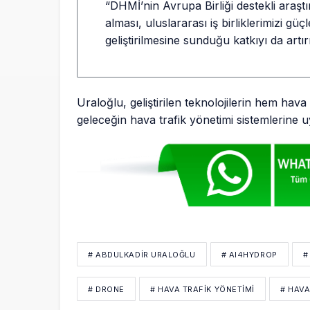
“DHMİ’nin Avrupa Birliği destekli araştı
alması, uluslararası iş birliklerimizi güç
geliştirilmesine sunduğu katkıyı da artır
Uraloğlu, geliştirilen teknolojilerin hem hav
geleceğin hava trafik yönetimi sistemlerine u
# ABDULKADIR URALOĞLU
# AI4HYDROP
#
# DRONE
# HAVA TRAFIK YÖNETIMI
# HAVA