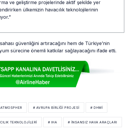
rma ve geliştirme projelerinde aktif şekilde yer
lendirirken ülkemizin havacılık teknolojilerinin
ıyor.”
a sahası güvenliğini artıracağını hem de Türkiye’nin
yum sürecine önemli katkılar sağlayacağını ifade etti.
 ATMOSPHER
# AVRUPA BIRLIĞI PROJESI
# DHMİ
CILIK TEKNOLOJILERI
# IHA
# İNSANSIZ HAVA ARAÇLARI