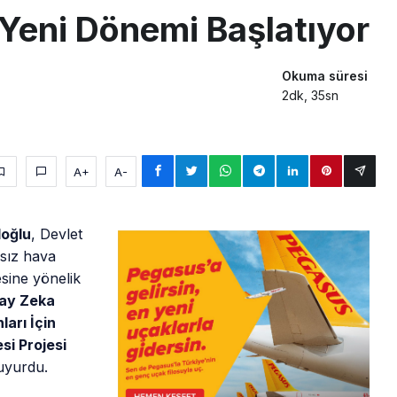
Yeni Dönemi Başlatıyor
Okuma süresi
2dk, 35sn
A+
A-
loğlu
, Devlet
nsız hava
esine yönelik
pay Zeka
arı İçin
si Projesi
uyurdu.