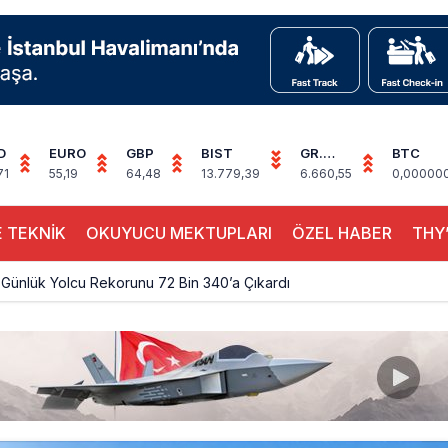
D
EURO
GBP
BIST
GR.
BTC
ALTIN
71
55,19
64,48
13.779,39
6.660,55
0,00000
 TEKNİK
OKUYUCU MEKTUPLARI
ÖZEL HABER
THY’
Günlük Yolcu Rekorunu 72 Bin 340’a Çıkardı
limanı’nın 4. Pistinde İlk Test Uçuşu Yapıldı
, Airport Leader of the Future Finalisti Oldu
Milyar Sterline Apollo’ya Satılıyor
knisyenler, Kabin Ekipleri ve Yer Hizmeti Çalışanları Gazeteci Olmaya Ç