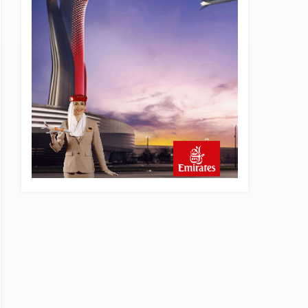
8 saat önce
AJet Uçuşlarıyla Rus Turist
İçin Yeni Türkiye Rotası
9 saat önce
Airbus Temmuz bilançosunu
açıkladı: 204 yeni sipariş
9 saat önce
İstanbul uçağına polis
köpeklerle girdi: 3 yolcu
indirildi
10 saat önce
AyJet eğitim uçağı Hezarfen
yakınında kırım geçirdi