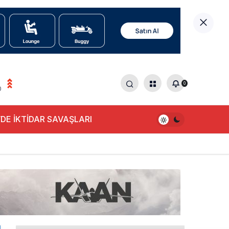
0
0
DE İKTİDAR SAVAŞLARI
alışıyor!