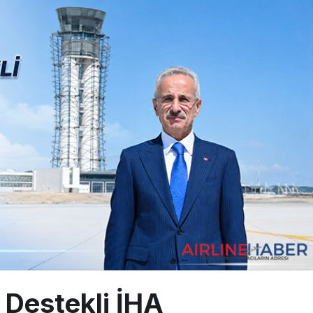
a’dan Dubai’ye iki FAM Trip
ıyla Rus Turist İçin Yeni Türkiye Rotası
z bilançosunu açıkladı: 204 yeni sipariş
Destekli İHA