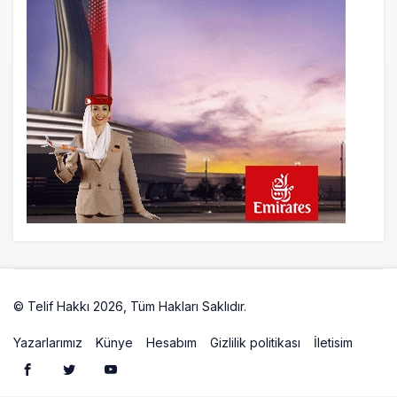
20 saat önce
EasyJet, 5,7 Milyar Sterline Apollo’ya
Satılıyor
21 saat önce
Pilotlar, Teknisyenler, Kabin Ekipleri ve
Yer Hizmeti Çalışanları Gazeteci Olmaya
Çalışıyor!
23 saat önce
BookingAgora’dan Dubai’ye iki FAM Trip
© Telif Hakkı 2026, Tüm Hakları Saklıdır.
Artelio
Yazarlarımız
Künye
Hesabım
Gizlilik politikası
İletisim