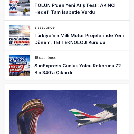
TOLUN P’den Yeni Atış Testi: AKINCI
Hedefi Tam İsabetle Vurdu
2 saat önce
Türkiye’nin Milli Motor Projelerinde Yeni
Dönem: TEI TEKNOLOJİ Kuruldu
18 saat önce
SunExpress Günlük Yolcu Rekorunu 72
Bin 340’a Çıkardı
18 saat önce
İstanbul Havalimanı’nın 4. Pistinde İlk
Test Uçuşu Yapıldı
19 saat önce
Aslıhan Güven, Airport Leader of the
Future Finalisti Oldu