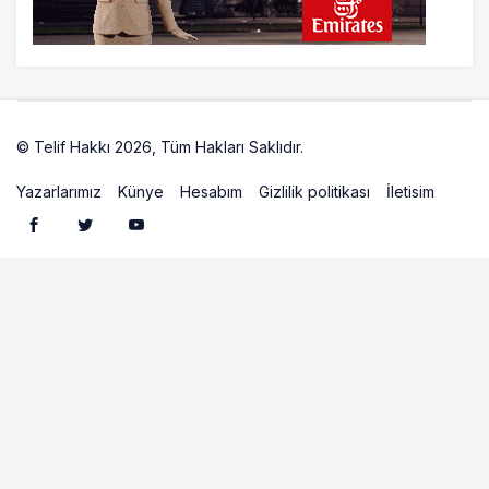
10 saat önce
AyJet eğitim uçağı Hezarfen yakınında
kırım geçirdi
© Telif Hakkı 2026, Tüm Hakları Saklıdır.
Artelio
Yazarlarımız
Künye
Hesabım
Gizlilik politikası
İletisim