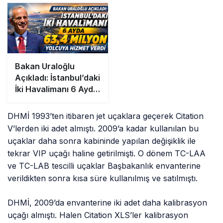
Bakan Uraloğlu
Açıkladı: İstanbul’daki
İki Havalimanı 6 Ayda
63,4 Milyon Yolcuya
Hizmet Verdi
DHMİ 1993’ten itibaren jet uçaklara geçerek Citation
V’lerden iki adet almıştı. 2009’a kadar kullanılan bu
uçaklar daha sonra kabininde yapılan değişiklik ile
tekrar VIP uçağı haline getirilmişti. O dönem TC-LAA
ve TC-LAB tescilli uçaklar Başbakanlık envanterine
verildikten sonra kısa süre kullanılmış ve satılmıştı.
DHMİ, 2009’da envanterine iki adet daha kalibrasyon
uçağı almıştı. Halen Citation XLS’ler kalibrasyon