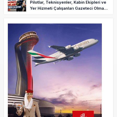
Pilotlar, Teknisyenler, Kabin Ekipleri ve
Yer Hizmeti Çalışanları Gazeteci Olmaya
Çalışıyor!
6 saat önce
BookingAgora’dan Dubai’ye iki FAM Trip
8 saat önce
AJet Uçuşlarıyla Rus Turist İçin Yeni
Türkiye Rotası
9 saat önce
Airbus Temmuz bilançosunu açıkladı:
204 yeni sipariş
9 saat önce
İstanbul uçağına polis köpeklerle girdi: 3
yolcu indirildi