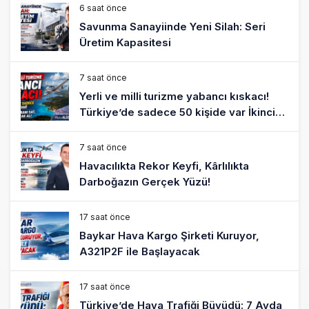
6 saat önce
Savunma Sanayiinde Yeni Silah: Seri
Üretim Kapasitesi
7 saat önce
Yerli ve milli turizme yabancı kıskacı!
Türkiye’de sadece 50 kişide var İkinci
arabanı sat, ‘pır pır’ uçak al!
7 saat önce
Havacılıkta Rekor Keyfi, Kârlılıkta
Darboğazın Gerçek Yüzü!
17 saat önce
Baykar Hava Kargo Şirketi Kuruyor,
A321P2F ile Başlayacak
17 saat önce
Türkiye’de Hava Trafiği Büyüdü: 7 Ayda