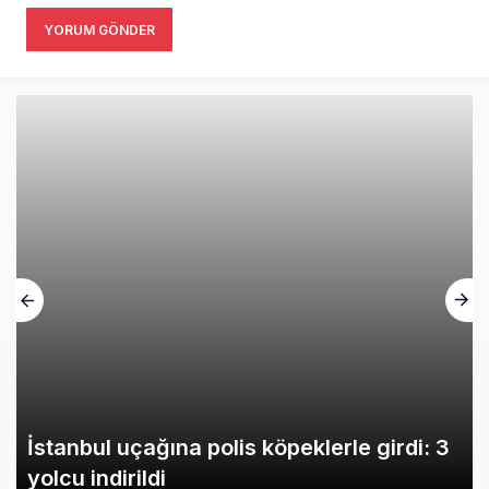
YORUM GÖNDER
İstanbul uçağına polis köpeklerle girdi: 3
yolcu indirildi