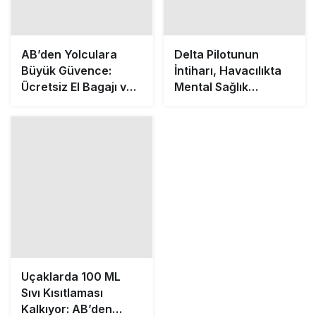
AB’den Yolculara
Delta Pilotunun
Büyük Güvence:
İntiharı, Havacılıkta
Ücretsiz El Bagajı ve
Mental Sağlık
600 Euroya Kadar
Sorunlarını Gündeme
Tazminat Hakkı
Getirdi
Korunuyor
Uçaklarda 100 ML
Sıvı Kısıtlaması
Kalkıyor: AB’den