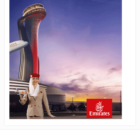
DHL uçağı havada cisimle çarpıştı,
havalimanında patlayıcı drone bulundu
5 saat önce
SpaceX Falcon 9’un ikinci kademesi
Ay’a çarptı
5 saat önce
Üniformasız Disiplin: Kabin Ekipleri Nasıl
Yolcu Olur?
21 saat önce
ISG’nin terminal memurlarından can
kurtaran hamle