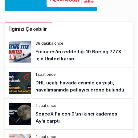
İlginizi Çekebilir
38 dakika önce
Emirates’in reddettiği 10 Boeing 777X
için United kararı
1 saat önce
DHL uçağı havada cisimle çarpıştı,
havalimanında patlayıcı drone bulundu
2 saat önce
SpaceX Falcon 9’un ikinci kademesi
Ay’a çarptı
2 saat önce