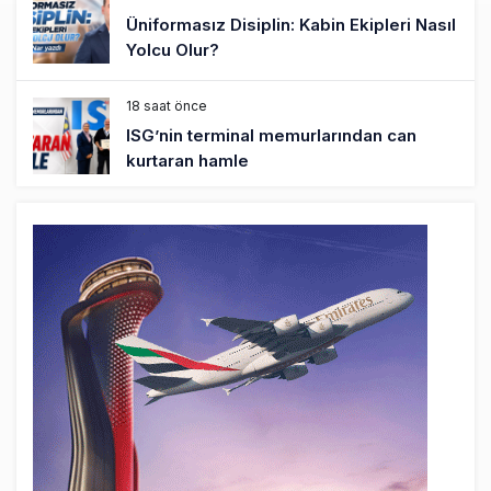
Üniformasız Disiplin: Kabin Ekipleri Nasıl
Yolcu Olur?
18 saat önce
ISG’nin terminal memurlarından can
kurtaran hamle
22 saat önce
AJet’ten Yurt İçi Biletlerde Yüzde 30
İndirim
24 saat önce
THY’nin geliri yüzde 20 arttı, net kârı
yüzde 71 düştü