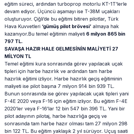
eğitim süreci, ardından turboprop motorlu KT-1T’lerle
devam ediyor. Üçüncü aşamayı ise T-38M uçakları
oluşturuyor. Çiğli’de bu eğitimi bitiren pilotlar, Türk
Hava Kuvvetleri
‘gümüş pilot brövesi’
almaya hak
kazanıyor.Bu temel eğitimin maliyeti
6 milyon 865 bin
797 TL.
SAVAŞA HAZIR HALE GELMESİNİN MALİYETİ 27
MİLYON TL
Temel eğitimi kura sonrasında görev yapılacak uçak
tipleri için harbe hazırlık ve ardından tam harbe
hazırlık eğitimi izliyor. Harbe hazırlık geçiş eğitiminin
maliyeti ise pilot başına 7 milyon 914 bin 939 TL.
Bunun sonrasında ise görev yapılacak uçak tipleri yani
F-4E 2020 veya F-16 için eğitim izliyor. Bu eğitim F-4E
2020’ler veya F-16’lar 12 bin 547 bin 396 TL. Yani bir
pilot adayının pilotaj, harbe hazırlığa geçiş ve
sonrasında tam harbe hazır olması tam 27 milyon 298
bin 122 TL. Bu eğitim yaklaşık 2 yıl sürüyor. Uçuş saati