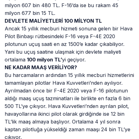
milyon 607 bin 480 TL. F-16’da ise bu rakam 45
milyon 677 bin 15 TL.
DEVLETE MALİYETLERİ 100 MİLYON TL
Ancak 15 yıllık mecburi hizmeti sonuna gelen bir Hava
Pilot Binbaşı rütbesindeki F-16 veya F-4E 2020
pilotunun uçuş saati en az 1500’e kadar çıkabiliyor.
Yani bu uçuş saatine ulaşmak için devlete maliyeti
ortalama
100 milyon TL’
yi geçiyor.
NE KADAR MAAŞ VERİLİYOR?
Bu harcamaların ardından 15 yıllık mecburi hizmetlerini
tamamlayan pilotlar Hava Kuvvetleri’nden ayılıyor.
Ayrılmadan önce bir F-4E 2020 veya F-16 pilotunun
aldığı maaş uçuş tazminatları ile birlikte en fazla 6 bin
500 TL’ye çıkıyor. Hava Kuvvetleri’nden ayrılan pilot,
havayollarına ikinci pilot olarak girdiğinde ise 12 bin
TL’lik maaş almaya başlıyor. Ortalama 4 yıl sonra
kaptan pilotluğa yükseldiği zaman maaşı 24 bin TL’ye
çıkıyor.