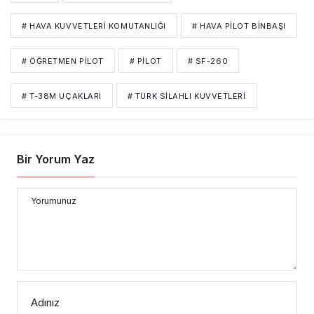
# HAVA KUVVETLERI KOMUTANLIĞI
# HAVA PILOT BINBAŞI
# ÖĞRETMEN PILOT
# PİLOT
# SF-260
# T-38M UÇAKLARI
# TÜRK SILAHLI KUVVETLERI
Bir Yorum Yaz
Yorumunuz
Adınız