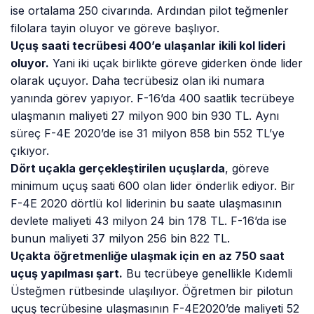
ise ortalama 250 civarında. Ardından pilot teğmenler
filolara tayin oluyor ve göreve başlıyor.
Uçuş saati tecrübesi 400’e ulaşanlar ikili kol lideri
oluyor.
Yani iki uçak birlikte göreve giderken önde lider
olarak uçuyor. Daha tecrübesiz olan iki numara
yanında görev yapıyor. F-16’da 400 saatlik tecrübeye
ulaşmanın maliyeti 27 milyon 900 bin 930 TL. Aynı
süreç F-4E 2020’de ise 31 milyon 858 bin 552 TL’ye
çıkıyor.
Dört uçakla gerçekleştirilen uçuşlarda
, göreve
minimum uçuş saati 600 olan lider önderlik ediyor. Bir
F-4E 2020 dörtlü kol liderinin bu saate ulaşmasının
devlete maliyeti 43 milyon 24 bin 178 TL. F-16’da ise
bunun maliyeti 37 milyon 256 bin 822 TL.
Uçakta öğretmenliğe ulaşmak için en az 750 saat
uçuş yapılması şart.
Bu tecrübeye genellikle Kıdemli
Üsteğmen rütbesinde ulaşılıyor. Öğretmen bir pilotun
uçuş tecrübesine ulaşmasının F-4E2020’de maliyeti 52