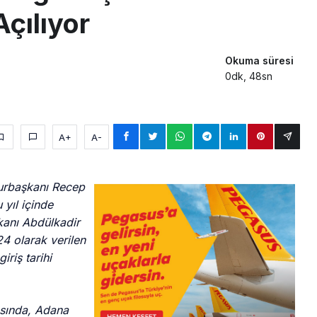
Açılıyor
Okuma süresi
0dk, 48sn
A+
A-
urbaşkanı Recep
yıl içinde
kanı Abdülkadir
4 olarak verilen
iriş tarihi
asında, Adana