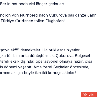
erlin hat noch viel länger gedauert.
endlich von Nürnberg nach Çukurova das ganze Jahr 
Türkiye für diesen tollen Flughafen!
’ya ek!!!” demekteler. Halbuki esas niyetleri 
aşka tür bir ranta dönüştürmek. Çukurova Bölgesel 
 tefek eksik dışında) operasyonel olmaya hazır; olsa 
eçiş dönemi yaşanır. Ama Yerel Seçimler öncesinde, 
dırmamak için böyle ikircikli konuşmaktalar!
Yönetici