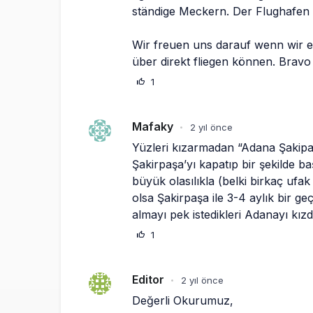
ständige Meckern. Der Flughafen B
Wir freuen uns darauf wenn wir 
über direkt fliegen können. Bravo 
1
Mafaky
2 yıl önce
•
Yüzleri kızarmadan “Adana Şakipaşa
Şakirpaşa’yı kapatıp bir şekilde b
büyük olasılıkla (belki birkaç ufak
olsa Şakirpaşa ile 3-4 aylık bir g
almayı pek istedikleri Adanayı kız
1
Editor
2 yıl önce
•
Değerli Okurumuz,