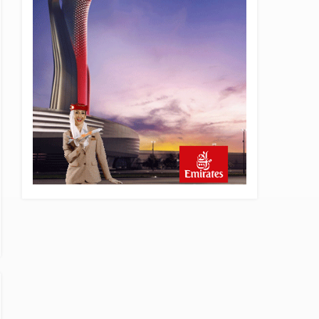
5 saat önce
SpaceX Falcon 9’un ikinci
kademesi Ay’a çarptı
5 saat önce
Üniformasız Disiplin: Kabin
Ekipleri Nasıl Yolcu Olur?
21 saat önce
ISG’nin terminal
memurlarından can kurtaran
hamle