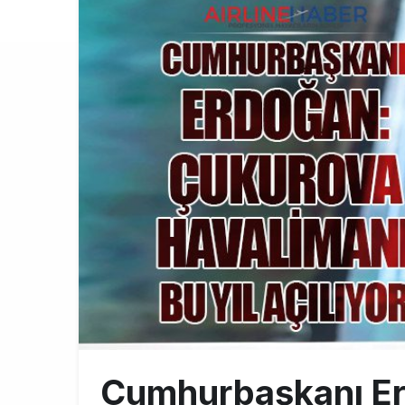
Emirates’in r
9:14
DHL uçağı hav
8:37
SpaceX Falcon
8:11
Cumhurbaşkanı Er