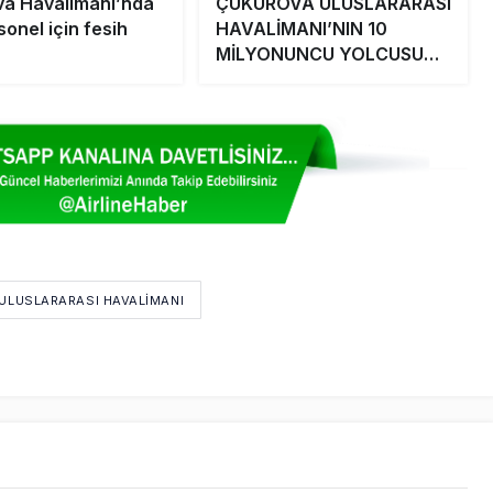
a Havalimanı’nda
ÇUKUROVA ULUSLARARASI
onel için fesih
HAVALİMANI’NIN 10
MİLYONUNCU YOLCUSU
TÖRENLE KARŞILANDI
ULUSLARARASI HAVALIMANI