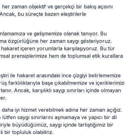
 her zaman objektif ve gerçekçi bir bakış açısını 
cak, bu süreçte bazen eleştirilerle 
i anlamamıza ve gelişmemize olanak tanıyor. Bu 
apma özgürlüğüne her zaman saygı gösteriyoruz. 
akaret içeren yorumlarla karşılaşıyoruz. Bu tür 
sal prensiplerimize hem de toplumsal etik kurallara 
ştiri ile hakaret arasındaki ince çizgiyi belirlememize 
rüş farklılıklarıyla başa çıkabilmemize ve içeriklerimizi 
anır. Ancak, karşılıklı saygı sınırları içinde olmayan 
er.
 daha iyi hizmet verebilmek adına her zaman açığız. 
en lütfen saygı sınırlarını aşmamaya ve yapıcı bir dil 
riyle büyüdüğümüz, saygı içinde tartıştığımız bir 
bir topluluk olabiliriz.