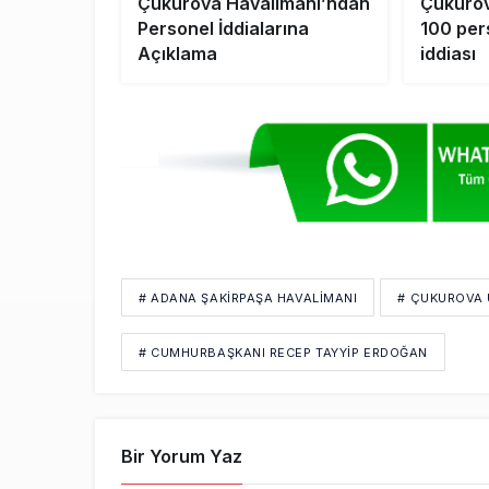
Çukurova Havalimanı’ndan
Çukurov
Personel İddialarına
100 pers
Açıklama
iddiası
# ADANA ŞAKIRPAŞA HAVALIMANI
# ÇUKUROVA 
# CUMHURBAŞKANI RECEP TAYYIP ERDOĞAN
Bir Yorum Yaz