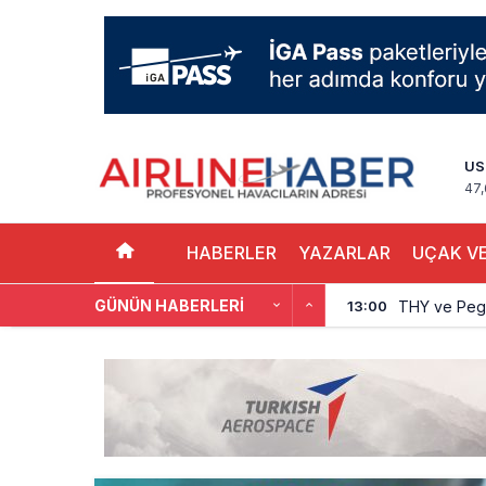
US
47
HABERLER
YAZARLAR
UÇAK VE
GÜNÜN HABERLERI
THY ve Pega
13:00
Fly Baghdad 
12:00
Elektrikli uç
11:00
Trump’ı taşı
10:30
Emirates A38
10:00