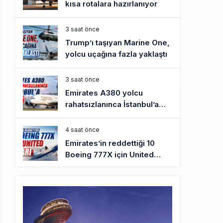
kısa rotalara hazırlanıyor
3 saat önce
Trump’ı taşıyan Marine One,
yolcu uçağına fazla yaklaştı
3 saat önce
Emirates A380 yolcu
rahatsızlanınca İstanbul’a
indi
4 saat önce
Emirates’in reddettiği 10
Boeing 777X için United
kararı
4 saat önce
DHL uçağı havada cisimle
çarpıştı, havalimanında
patlayıcı drone bulundu