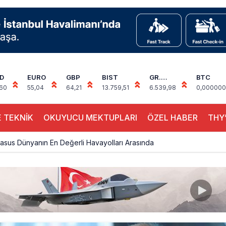
D
EURO
GBP
BIST
GR.
BTC
ALTIN
,60
55,04
64,21
13.759,51
6.539,98
0,000000
 TEKNİK
OKUYUCU MEKTUPLARI
ÖZEL HABER
THY’
sus Dünyanın En Değerli Havayolları Arasında
ABD yaptırım listesinden çıkarıldı
aklar Avrupa’da kısa rotalara hazırlanıyor
yan Marine One, yolcu uçağına fazla yaklaştı
0 yolcu rahatsızlanınca İstanbul’a indi