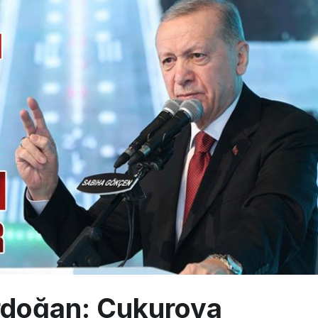
eddettiği 10 Boeing 777X için United kararı
ada cisimle çarpıştı, havalimanında patlayıcı drone bulundu
 9’un ikinci kademesi Ay’a çarptı
doğan: Çukurova