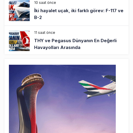
10 saat önce
İki hayalet uçak, iki farklı görev: F-117 ve
B-2
11 saat önce
THY ve Pegasus Dünyanın En Değerli
Havayolları Arasında
12 saat önce
Fly Baghdad ABD yaptırım listesinden
çıkarıldı
13 saat önce
Elektrikli uçaklar Avrupa’da kısa rotalara
hazırlanıyor
13 saat önce
Trump’ı taşıyan Marine One, yolcu