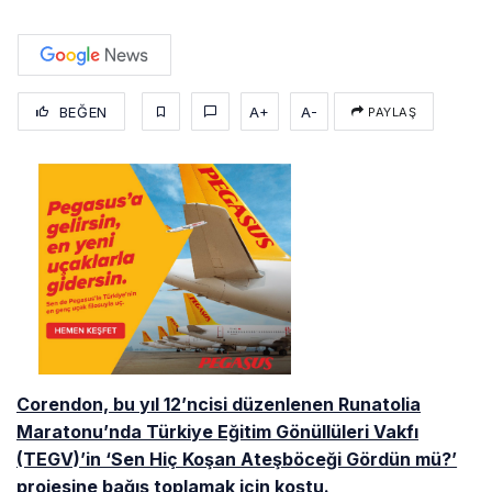
BEĞEN
A+
A-
PAYLAŞ
Corendon, bu yıl 12’ncisi düzenlenen Runatolia
Maratonu’nda Türkiye Eğitim Gönüllüleri Vakfı
(TEGV)’in ‘Sen Hiç Koşan Ateşböceği Gördün mü?’
projesine bağış toplamak için koştu.