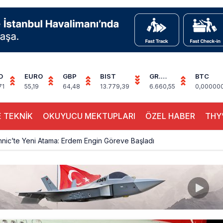
D
EURO
GBP
BIST
GR.
BTC
ALTIN
71
55,19
64,48
13.779,39
6.660,55
0,00000
 TEKNİK
OKUYUCU MEKTUPLARI
ÖZEL HABER
THY’
hnic’te Yeni Atama: Erdem Engin Göreve Başladı
k 4,5 Yıl Sonra Minsk’e Yeniden Uçacak
alimanı Avrupa’nın En Yoğunu Oldu, Dünyada 7’nciliğe Yükseldi
ington Uçağı Bulgaristan Üzerinden Geri Döndü
 Yeni Atış Testi: AKINCI Hedefi Tam İsabetle Vurdu