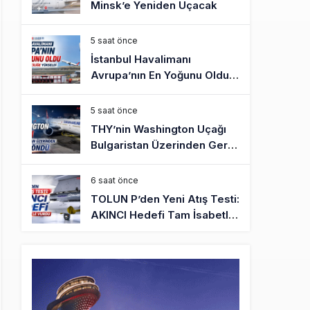
Minsk’e Yeniden Uçacak
5 saat önce
İstanbul Havalimanı
Avrupa’nın En Yoğunu Oldu,
Dünyada 7’nciliğe Yükseldi
5 saat önce
THY’nin Washington Uçağı
Bulgaristan Üzerinden Geri
Döndü
6 saat önce
TOLUN P’den Yeni Atış Testi:
AKINCI Hedefi Tam İsabetle
Vurdu
6 saat önce
Türkiye’nin Milli Motor
Projelerinde Yeni Dönem:
TEI TEKNOLOJİ Kuruldu