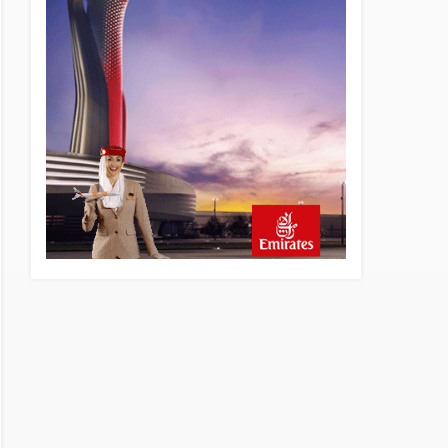
22 saat önce
SunExpress Günlük Yolcu
Rekorunu 72 Bin 340’a
Çıkardı
23 saat önce
İstanbul Havalimanı’nın 4.
Pistinde İlk Test Uçuşu
Yapıldı
23 saat önce
Aslıhan Güven, Airport
Leader of the Future Finalisti
Oldu