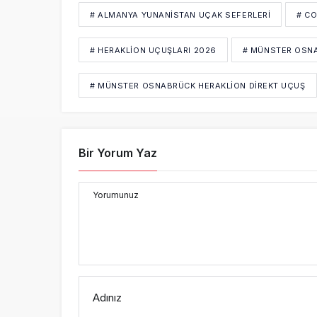
# ALMANYA YUNANISTAN UÇAK SEFERLERI
# C
# HERAKLION UÇUŞLARI 2026
# MÜNSTER OSNA
# MÜNSTER OSNABRÜCK HERAKLION DIREKT UÇUŞ
Bir Yorum Yaz
Yorumunuz
Adınız