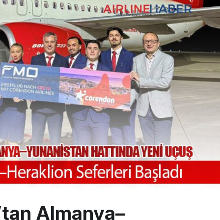
 Milli Motor Projelerinde Yeni Dönem: TEI TEKNOLOJİ Kuruldu
Günlük Yolcu Rekorunu 72 Bin 340’a Çıkardı
limanı’nın 4. Pistinde İlk Test Uçuşu Yapıldı
’tan Almanya–