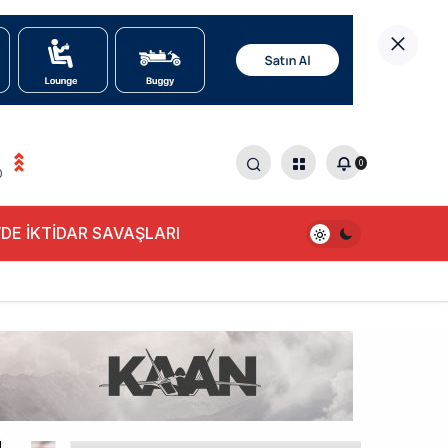
0
0
DE İKTİDAR SAVAŞLARI