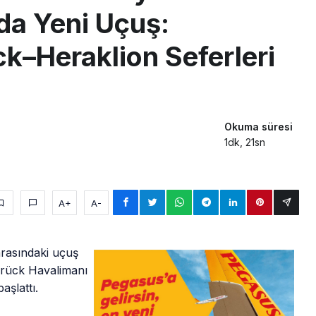
da Yeni Uçuş:
–Heraklion Seferleri
Okuma süresi
1dk, 21sn
A+
A-
arasındaki uçuş
brück Havalimanı
aşlattı.