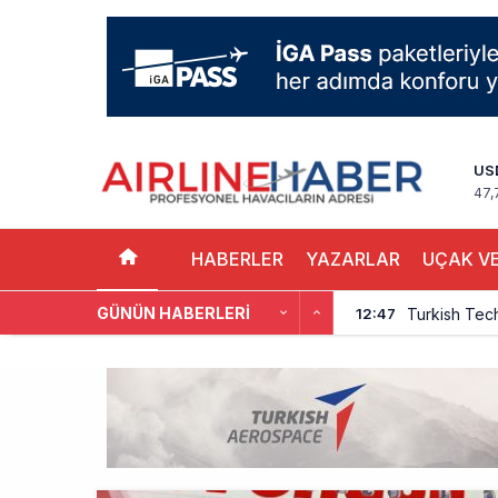
US
47,
HABERLER
YAZARLAR
UÇAK VE
GÜNÜN HABERLERI
Turkish Tec
12:47
THY, Yaklaşı
12:18
İstanbul Hav
11:58
THY’nin Wash
11:13
TOLUN P’den
10:48