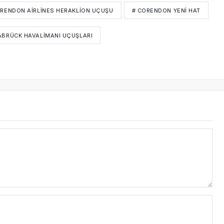
ORENDON AIRLINES HERAKLION UÇUŞU
# CORENDON YENI HAT
BRÜCK HAVALIMANI UÇUŞLARI