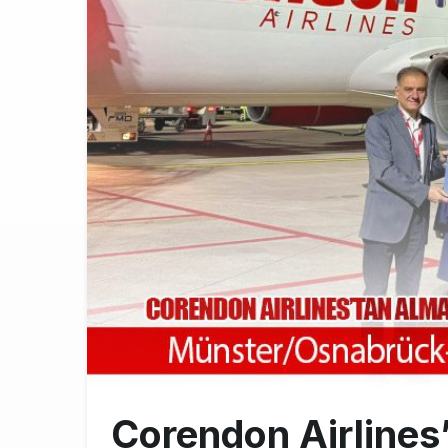
Türkiye’nin
10:26
SunExpress 
18:40
İstanbul Hava
17:59
Corendon Airlines