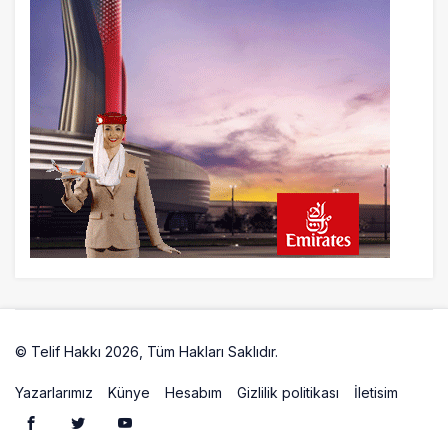
kurtaran hamle
23 saat önce
AJet’ten Yurt İçi Biletlerde Yüzde 30
İndirim
© Telif Hakkı 2026, Tüm Hakları Saklıdır.
Artelio
Yazarlarımız
Künye
Hesabım
Gizlilik politikası
İletisim