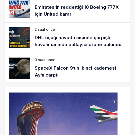
Emirates’in reddettiği 10 Boeing 777X
için United kararı
2 saat önce
DHL uçağı havada cisimle çarpıştı,
havalimanında patlayıcı drone bulundu
3 saat önce
SpaceX Falcon 9’un ikinci kademesi
Ay’a çarptı
3 saat önce
Üniformasız Disiplin: Kabin Ekipleri Nasıl
Yolcu Olur?
19 saat önce
ISG’nin terminal memurlarından can