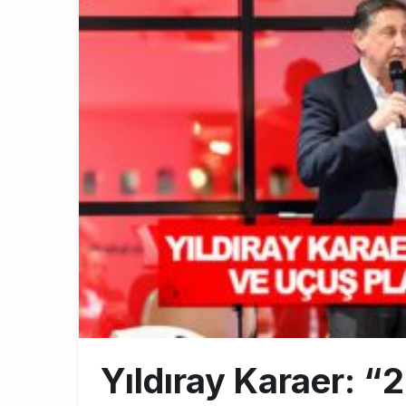
THY ve Pega
13:00
Fly Baghdad 
12:00
Elektrikli uç
11:00
Yıldıray Karaer: “