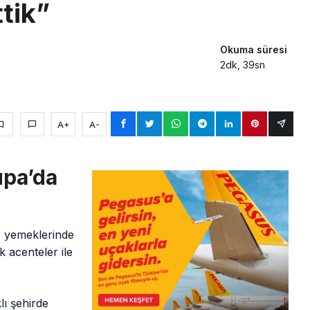
ttik”
Okuma süresi
2dk, 39sn
A+
A-
upa’da
r yemeklerinde
 acenteler ile
lı şehirde