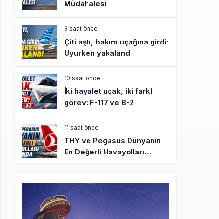
Müdahalesi
9 saat önce
Çiti aştı, bakım uçağına girdi:
Uyurken yakalandı
10 saat önce
İki hayalet uçak, iki farklı
görev: F-117 ve B-2
11 saat önce
THY ve Pegasus Dünyanın
En Değerli Havayolları
Arasında
12 saat önce
Fly Baghdad ABD yaptırım
listesinden çıkarıldı