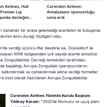
n Airlines, Hull
Corendon Airlines-
 Premier Lig
Antalyaspor sponsorluğu
ğunda desteğini
sona erdi
yor
 zamandır bir araya gelemediği acenteleri ile buluşarak
erinin ikinci durağı Stuttgart oldu.
’de verdiği üçüncü iftar davetine ise, Düsseldorf ile
 kapsayan NRW bölgesinden çok sayıda acente temsilcisi
upa Zonguldaklılar Derneği temsilcileri tarafından,
de başlattığı Avrupa-Zonguldak operasyonlarını
i kalkındırmak ve canlandırmak adına verdiği hizmetler
er’e özel olarak hazırlanan Avrupa Zonguldaklılar
Corendon Airlines Yönetim Kurulu Başkanı
Yıldıray Karaer:
“2022’de filomuzu ve uçuş planı