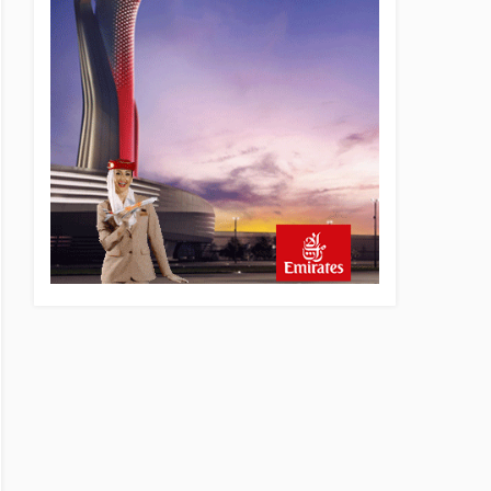
13 saat önce
Elektrikli uçaklar Avrupa’da
kısa rotalara hazırlanıyor
13 saat önce
Trump’ı taşıyan Marine One,
yolcu uçağına fazla yaklaştı
14 saat önce
Emirates A380 yolcu
rahatsızlanınca İstanbul’a
indi
15 saat önce
Emirates’in reddettiği 10
Boeing 777X için United
kararı
15 saat önce
DHL uçağı havada cisimle