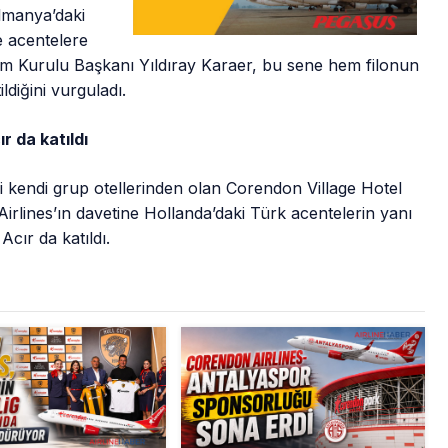
Almanya’daki
e acentelere
m Kurulu Başkanı Yıldıray Karaer, bu sene hem filonun
diğini vurguladı.
 da katıldı
ni kendi grup otellerinden olan Corendon Village Hotel
lines’ın davetine Hollanda’daki Türk acentelerin yanı
cır da katıldı.