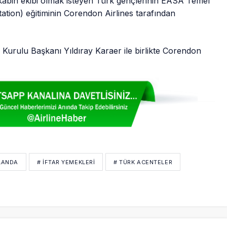
, kabin ekibi olmak isteyen Türk gençlerinin EASA Temel
tation) eğitiminin Corendon Airlines tarafından
m Kurulu Başkanı Yıldıray Karaer ile birlikte Corendon
LANDA
# IFTAR YEMEKLERI
# TÜRK ACENTELER