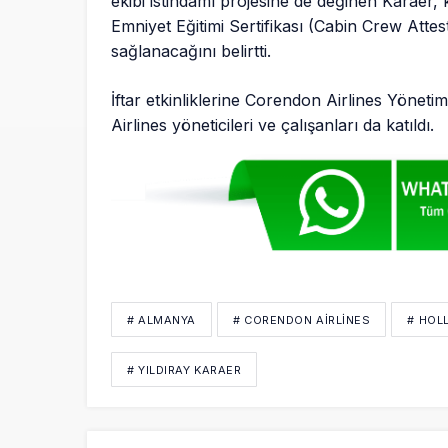
ekibi istihdamı projesine de değinen Karaer
Emniyet Eğitimi Sertifikası (Cabin Crew Attes
sağlanacağını belirtti.
İftar etkinliklerine Corendon Airlines Yöneti
Airlines yöneticileri ve çalışanları da katıldı.
# ALMANYA
# CORENDON AIRLINES
# HOL
# YILDIRAY KARAER