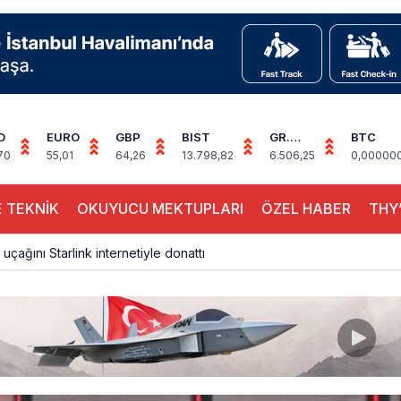
D
EURO
GBP
BIST
GR.
BTC
ALTIN
70
55,01
64,26
13.798,82
6.506,25
0,00000
 TEKNİK
OKUYUCU MEKTUPLARI
ÖZEL HABER
THY’
 uçağını Starlink internetiyle donattı
çağına Polis Müdahalesi
ays A380 seferlerini yüzde 28 azaltıyor
akım uçağına girdi: Uyurken yakalandı
çak, iki farklı görev: F-117 ve B-2