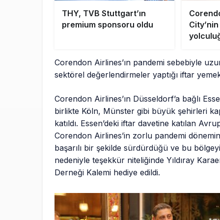
THY, TVB Stuttgart’ın
Corendo
premium sponsoru oldu
City’nin
yolculu
sürdürü
Corendon Airlines’ın pandemi sebebiyle uzun
sektörel değerlendirmeler yaptığı iftar yemekl
Corendon Airlines’ın Düsseldorf’a bağlı Essen
birlikte Köln, Münster gibi büyük şehirleri
katıldı. Essen’deki iftar davetine katılan Avr
Corendon Airlines’in zorlu pandemi dönemin
başarılı bir şekilde sürdürdüğü ve bu bölgey
nedeniyle teşekkür niteliğinde Yıldıray Kara
Derneği Kalemi hediye edildi.