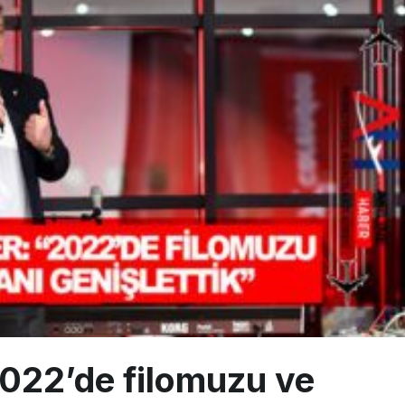
sus Dünyanın En Değerli Havayolları Arasında
ABD yaptırım listesinden çıkarıldı
aklar Avrupa’da kısa rotalara hazırlanıyor
2022’de filomuzu ve