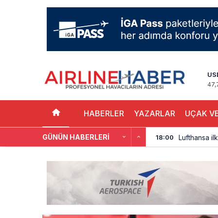
US
47,
HABERLER
YAZARLAR
UÇAK VE
GÜNÜN HABERLERI
Lufthansa ilk
18:00
Norwegian U
17:00
British Airw
16:00
Çiti aştı, b
15:00
İki hayalet u
14:00