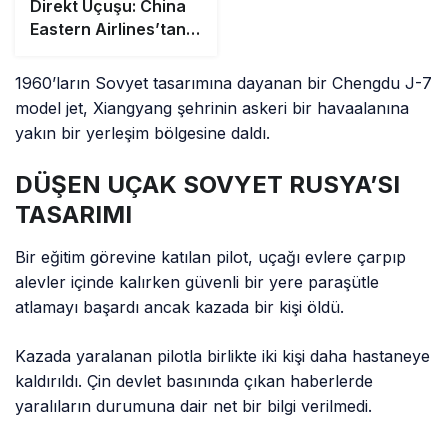
Direkt Uçuşu: China
Eastern Airlines’tan
29 Saatlik Shanghai–
Buenos Aires Seferi
1960’ların Sovyet tasarımına dayanan bir Chengdu J-7
model jet, Xiangyang şehrinin askeri bir havaalanına
yakın bir yerleşim bölgesine daldı.
DÜŞEN UÇAK SOVYET RUSYA’SI
TASARIMI
Bir eğitim görevine katılan pilot, uçağı evlere çarpıp
alevler içinde kalırken güvenli bir yere paraşütle
atlamayı başardı ancak kazada bir kişi öldü.
Kazada yaralanan pilotla birlikte iki kişi daha hastaneye
kaldırıldı. Çin devlet basınında çıkan haberlerde
yaralıların durumuna dair net bir bilgi verilmedi.