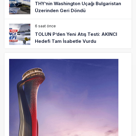
THY’nin Washington Uçağı Bulgaristan
Üzerinden Geri Döndü
6 saat önce
TOLUN P’den Yeni Atış Testi: AKINCI
Hedefi Tam İsabetle Vurdu
6 saat önce
Türkiye’nin Milli Motor Projelerinde Yeni
Dönem: TEI TEKNOLOJİ Kuruldu
22 saat önce
SunExpress Günlük Yolcu Rekorunu 72
Bin 340’a Çıkardı
23 saat önce
İstanbul Havalimanı’nın 4. Pistinde İlk
Test Uçuşu Yapıldı