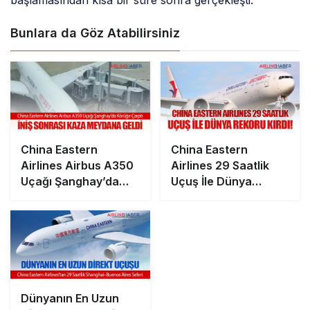
başlamasından kısa bir süre sonra gerçekleşti.
Bunlara da Göz Atabilirsiniz
China Eastern
China Eastern
Airlines Airbus A350
Airlines 29 Saatlik
Uçağı Şanghay’da
Uçuş İle Dünya
Körüğe Çarptı
Rekoru Kırdı!
Dünyanın En Uzun