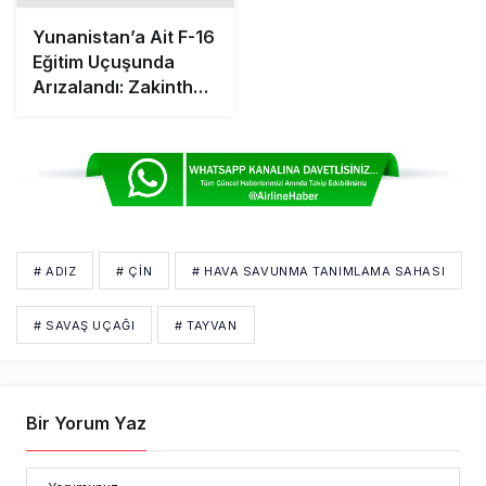
Havalimanı’na Acil
İniş Yaptı
# ADIZ
# ÇIN
# HAVA SAVUNMA TANIMLAMA SAHASI
# SAVAŞ UÇAĞI
# TAYVAN
Bir Yorum Yaz
Yorumunuz