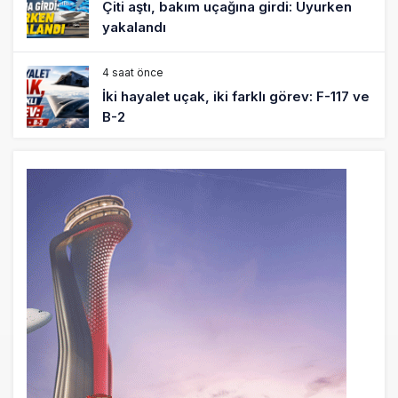
İki hayalet uçak, iki farklı görev: F-117 ve
B-2
5 saat önce
THY ve Pegasus Dünyanın En Değerli
Havayolları Arasında
6 saat önce
Fly Baghdad ABD yaptırım listesinden
çıkarıldı
7 saat önce
Elektrikli uçaklar Avrupa’da kısa rotalara
hazırlanıyor
8 saat önce
Trump’ı taşıyan Marine One, yolcu
uçağına fazla yaklaştı