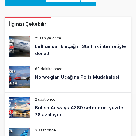
21 saniye önce
Lufthansa ilk uçağını Starlink internetiyle
donattı
60 dakika önce
Norwegian Uçağına Polis Müdahalesi
2 saat önce
British Airways A380 seferlerini yüzde
28 azaltıyor
3 saat önce
Çiti aştı, bakım uçağına girdi: Uyurken
yakalandı
4 saat önce