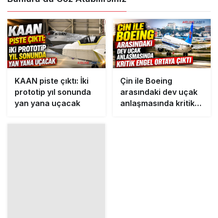
KAAN piste çıktı: İki
Çin ile Boeing
prototip yıl sonunda
arasındaki dev uçak
yan yana uçacak
anlaşmasında kritik
engel ortaya çıktı
Yunanistan’a Ait F-16
Eğitim Uçuşunda
Arızalandı: Zakinthos