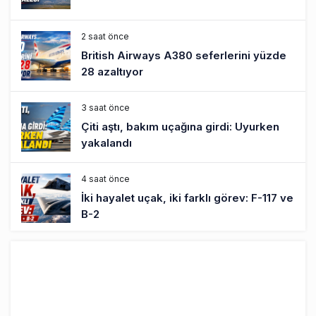
yakalandı
4 saat önce
İki hayalet uçak, iki farklı görev: F-117 ve
B-2
5 saat önce
THY ve Pegasus Dünyanın En Değerli
Havayolları Arasında
6 saat önce
Fly Baghdad ABD yaptırım listesinden
çıkarıldı
7 saat önce
Elektrikli uçaklar Avrupa’da kısa rotalara
hazırlanıyor