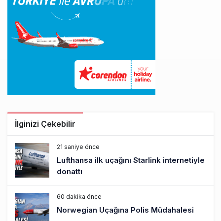
İlginizi Çekebilir
21 saniye önce
Lufthansa ilk uçağını Starlink internetiyle
donattı
60 dakika önce
Norwegian Uçağına Polis Müdahalesi
2 saat önce
British Airways A380 seferlerini yüzde
28 azaltıyor
3 saat önce
Çiti aştı, bakım uçağına girdi: Uyurken