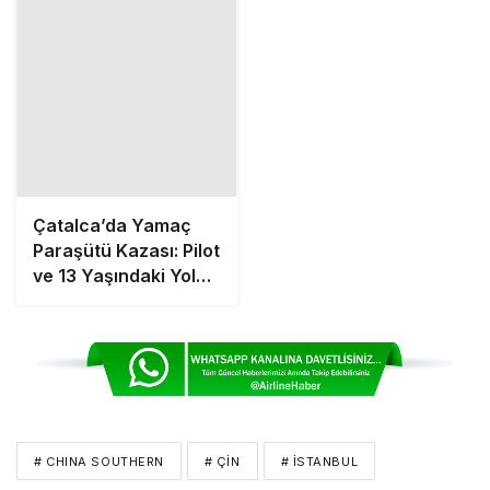
Çatalca’da Yamaç
Paraşütü Kazası: Pilot
ve 13 Yaşındaki Yolcu
Kayalıklara Çakıldı
# CHINA SOUTHERN
# ÇIN
# İSTANBUL
# UÇAK SEFERİ
# WUHAN-İSTANBUL SEFERLERI
Bir Yorum Yaz
Yorumunuz