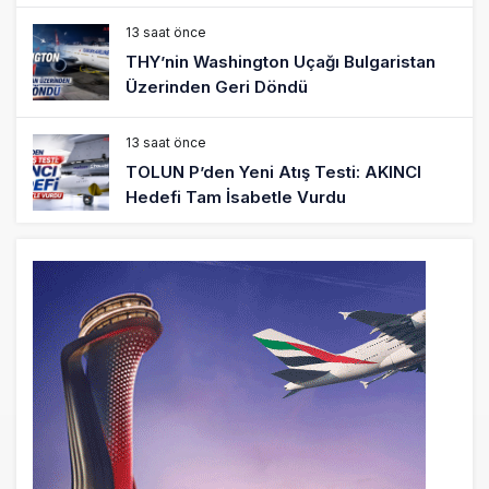
13 saat önce
THY’nin Washington Uçağı Bulgaristan
Üzerinden Geri Döndü
13 saat önce
TOLUN P’den Yeni Atış Testi: AKINCI
Hedefi Tam İsabetle Vurdu
14 saat önce
Türkiye’nin Milli Motor Projelerinde Yeni
Dönem: TEI TEKNOLOJİ Kuruldu