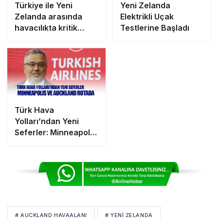
Türkiye ile Yeni
Yeni Zelanda
Zelanda arasında
Elektrikli Uçak
havacılıkta kritik
Testlerine Başladı
anlaşma! THY’nin
uzun menzilli
uçuşlarına yeni
fırsatlar geliyor
Türk Hava
Yolları’ndan Yeni
Seferler: Minneapolis
ve Auckland Rotada
# AUCKLAND HAVAALANI
# YENI ZELANDA