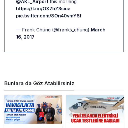
@AKL_Airport
this morning
https://t.co/OX7bZ3siua
pic.twitter.com/8On40vmY6f
— Frank Chung (@franks_chung)
March
16, 2017
Bunlara da Göz Atabilirsiniz