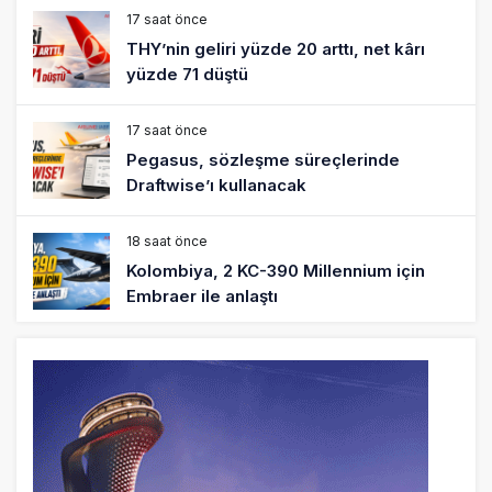
17 saat önce
THY’nin geliri yüzde 20 arttı, net kârı
yüzde 71 düştü
17 saat önce
Pegasus, sözleşme süreçlerinde
Draftwise’ı kullanacak
18 saat önce
Kolombiya, 2 KC-390 Millennium için
Embraer ile anlaştı
19 saat önce
Üniversite adayı avlanma ve aldanma!
Yazıcıoğlu Kazası 19 yıl sonra sil baştan
SHGM yönetiminin hiç mi kusuru yok?