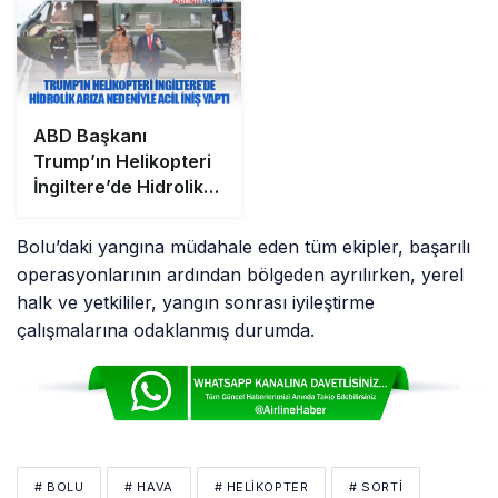
ABD Başkanı
Trump’ın Helikopteri
İngiltere’de Hidrolik
Arıza Nedeniyle Acil
İniş Yaptı
Bolu’daki yangına müdahale eden tüm ekipler, başarılı
operasyonlarının ardından bölgeden ayrılırken, yerel
halk ve yetkililer, yangın sonrası iyileştirme
çalışmalarına odaklanmış durumda.
# BOLU
# HAVA
# HELIKOPTER
# SORTI