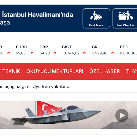
D
EURO
GBP
BIST
GR.
BTC
ALTIN
60
55,05
64,28
13.744,62
6.529,46
0,00000
 TEKNİK
OKUYUCU MEKTUPLARI
ÖZEL HABER
THY’
akım uçağına girdi: Uyurken yakalandı
çak, iki farklı görev: F-117 ve B-2
sus Dünyanın En Değerli Havayolları Arasında
ABD yaptırım listesinden çıkarıldı
aklar Avrupa’da kısa rotalara hazırlanıyor