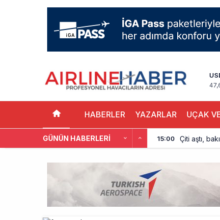
US
47,
HABERLER
YAZARLAR
UÇAK VE
GÜNÜN HABERLERI
Çiti aştı, b
15:00
İki hayalet u
14:00
THY ve Pega
13:00
Fly Baghdad 
12:00
Elektrikli uç
11:00