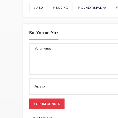
# ABD
# BOEING
# GÜNEY İSPANYA
#
Bir Yorum Yaz
Yorumunuz
Adınız
YORUM GÖNDER