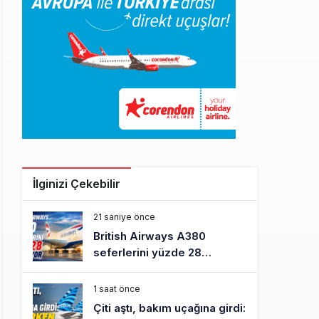
İlginizi Çekebilir
21 saniye önce
British Airways A380
seferlerini yüzde 28
azaltıyor
1 saat önce
Çiti aştı, bakım uçağına girdi: