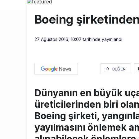
Trump’ı taşı
10:30
Boeing şirketinden
Emirates A38
10:00
British Airw
16:00
27 Ağustos 2016, 10:07
tarihinde yayınlandı
BEĞEN
Dünyanın en büyük uç
üreticilerinden biri ola
Boeing şirketi, yangınl
yayılmasını önlemek a
alınabilecek önlemlere 