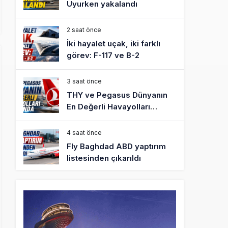
Uyurken yakalandı
2 saat önce
İki hayalet uçak, iki farklı
görev: F-117 ve B-2
3 saat önce
THY ve Pegasus Dünyanın
En Değerli Havayolları
Arasında
4 saat önce
Fly Baghdad ABD yaptırım
listesinden çıkarıldı
5 saat önce
Elektrikli uçaklar Avrupa’da
kısa rotalara hazırlanıyor