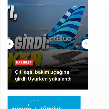
HABERLER
Çiti aştı, bakım uçağına
girdi: Uyurken yakalandı