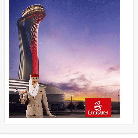
Uçak Bakımında Yetki Kimde Olmalı?
Havacılıkta İyi Hakem Oyunu Kendi
Oynamaz
12 saat önce
Savunma Sanayiinde Yeni Silah: Seri
Üretim Kapasitesi
12 saat önce
Yerli ve milli turizme yabancı kıskacı!
Türkiye’de sadece 50 kişide var İkinci
arabanı sat, ‘pır pır’ uçak al!
12 saat önce
Havacılıkta Rekor Keyfi, Kârlılıkta
Darboğazın Gerçek Yüzü!
23 saat önce
Baykar Hava Kargo Şirketi Kuruyor,
A321P2F ile Başlayacak