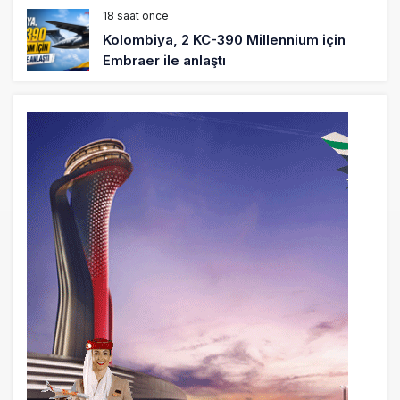
18 saat önce
Kolombiya, 2 KC-390 Millennium için
Embraer ile anlaştı
19 saat önce
Üniversite adayı avlanma ve aldanma!
Yazıcıoğlu Kazası 19 yıl sonra sil baştan
SHGM yönetiminin hiç mi kusuru yok?