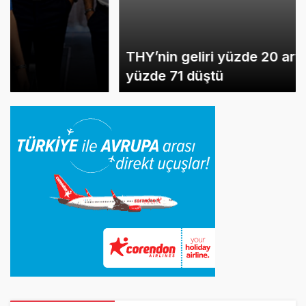
THY’nin geliri yüzde 20 arttı, net kârı
yüzde 71 düştü