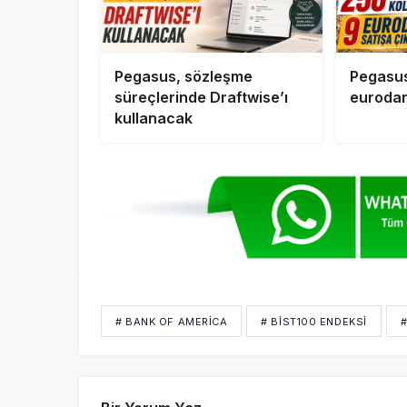
Pegasus, sözleşme
Pegasus
süreçlerinde Draftwise’ı
eurodan
kullanacak
# BANK OF AMERICA
# BİST100 ENDEKSI