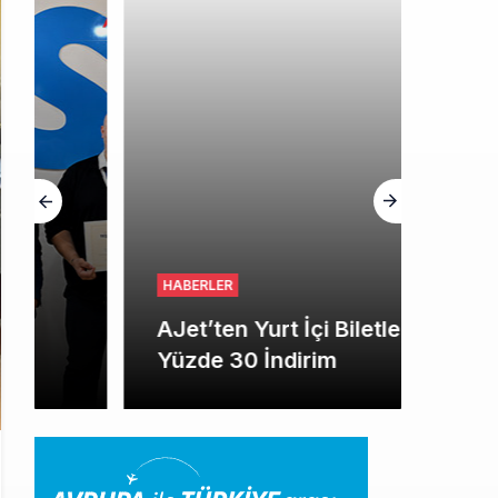
HGM yönetiminin hiç mi kusuru yok?
HABERLER
AJet’ten Yurt İçi Biletlerde
Yüzde 30 İndirim