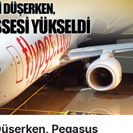
ayı avlanma ve aldanma! Yazıcıoğlu Kazası 19 yıl sonra sil baştan S
 aylık hasılatı 88,5 milyar TL’ye ulaştı
üzey atama: Ahmet Esat Hızır kritik göreve getirildi
Düşerken, Pegasus