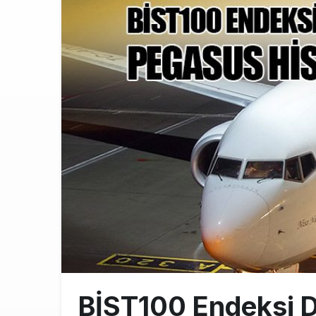
Üniversite ad
8:30
ASELSAN’ın 6
22:26
THY’de üst d
21:45
BİST100 Endeksi 