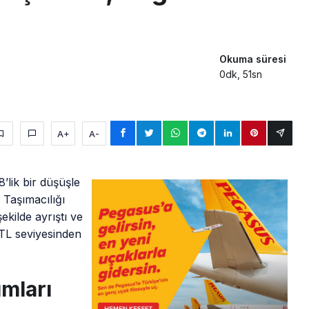
Okuma süresi
0dk, 51sn
A+
A-
’lik bir düşüşle
Taşımacılığı
ekilde ayrıştı ve
 TL seviyesinden
ımları