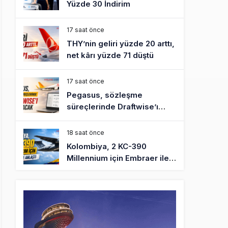
Yüzde 30 İndirim
17 saat önce
THY’nin geliri yüzde 20 arttı,
net kârı yüzde 71 düştü
17 saat önce
Pegasus, sözleşme
süreçlerinde Draftwise’ı
kullanacak
18 saat önce
Kolombiya, 2 KC-390
Millennium için Embraer ile
anlaştı
19 saat önce
Üniversite adayı avlanma ve
aldanma! Yazıcıoğlu Kazası
19 yıl sonra sil baştan SHGM