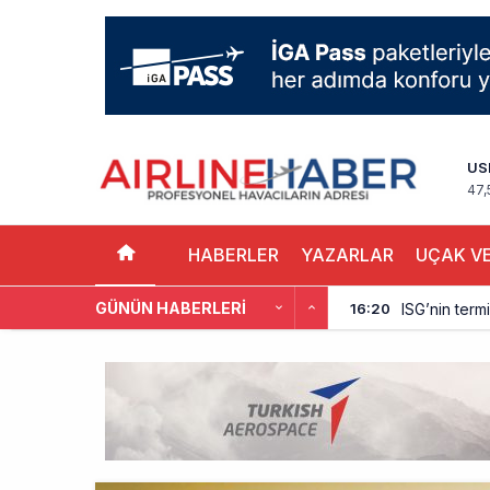
US
47,
HABERLER
YAZARLAR
UÇAK VE
GÜNÜN HABERLERI
ISG’nin term
16:20
AJet’ten Yurt
11:41
THY’nin gelir
10:18
Pegasus, söz
9:42
Kolombiya, 2 
9:15