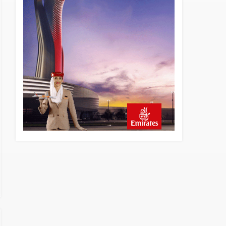
yönetiminin hiç mi kusuru
yok?