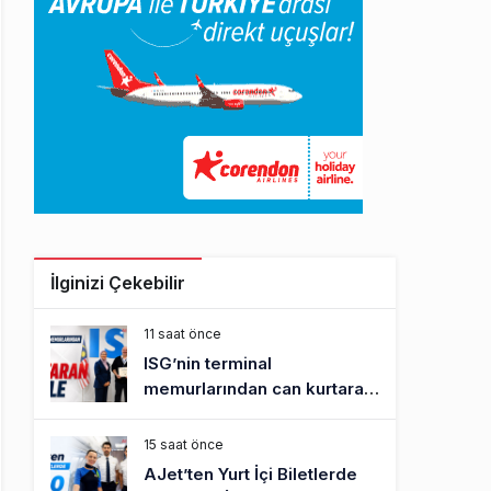
İlginizi Çekebilir
11 saat önce
ISG’nin terminal
memurlarından can kurtaran
hamle
15 saat önce
AJet’ten Yurt İçi Biletlerde