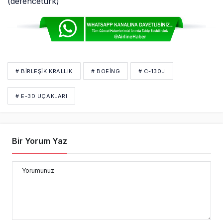
(defenceturk)
# BIRLEŞIK KRALLIK
# BOEING
# C-130J
# E-3D UÇAKLARI
Bir Yorum Yaz
Yorumunuz