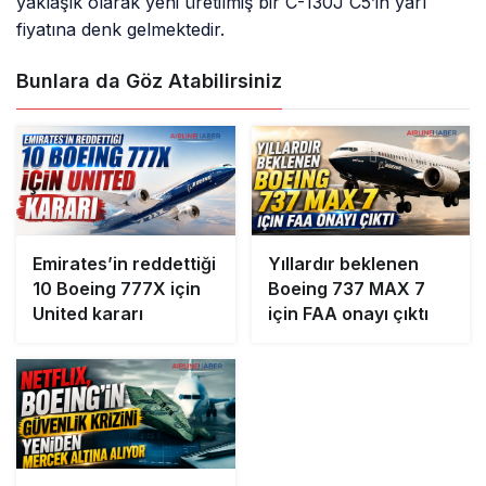
yaklaşık olarak yeni üretilmiş bir C-130J C5’in yarı
fiyatına denk gelmektedir.
Bunlara da Göz Atabilirsiniz
Emirates’in reddettiği
Yıllardır beklenen
10 Boeing 777X için
Boeing 737 MAX 7
United kararı
için FAA onayı çıktı