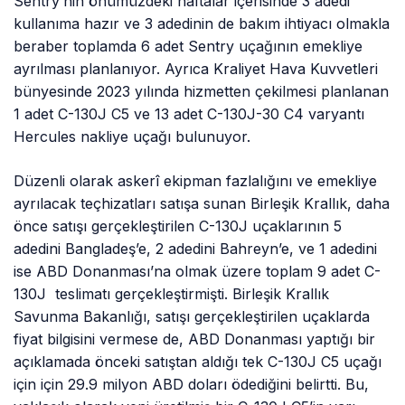
Sentry’nin önümüzdeki haftalar içerisinde 3 adedi
kullanıma hazır ve 3 adedinin de bakım ihtiyacı olmakla
beraber toplamda 6 adet Sentry uçağının emekliye
ayrılması planlanıyor. Ayrıca Kraliyet Hava Kuvvetleri
bünyesinde 2023 yılında hizmetten çekilmesi planlanan
1 adet C-130J C5 ve 13 adet C-130J-30 C4 varyantı
Hercules nakliye uçağı bulunuyor.
Düzenli olarak askerî ekipman fazlalığını ve emekliye
ayrılacak teçhizatları satışa sunan Birleşik Krallık, daha
önce satışı gerçekleştirilen C-130J uçaklarının 5
adedini Bangladeş’e, 2 adedini Bahreyn’e, ve 1 adedini
ise ABD Donanması’na olmak üzere toplam 9 adet C-
130J teslimatı gerçekleştirmişti. Birleşik Krallık
Savunma Bakanlığı, satışı gerçekleştirilen uçaklarda
fiyat bilgisini vermese de, ABD Donanması yaptığı bir
açıklamada önceki satıştan aldığı tek C-130J C5 uçağı
için için 29.9 milyon ABD doları ödediğini belirtti. Bu,