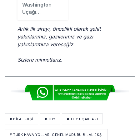
Washington
Uçağı
Bulgaristan
Üzerinden Geri
Artık ilk sirayı, öncelikli olarak şehit
Döndü
yakınlarımız, gazilerimiz ve gazi
yakınlarımıza vereceğiz.
Sizlere minnettarız.
# BİLAL EKŞİ
# THY
# THY UÇAKLARI
# TÜRK HAVA YOLLARI GENEL MÜDÜRÜ BILAL EKŞI