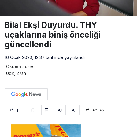
Bilal Ekşi Duyurdu. THY
uçaklarına biniş önceliği
güncellendi
16 Ocak 2023, 12:37
tarihinde yayınlandı
Okuma süresi
0dk, 27sn
1
A+
A-
PAYLAŞ