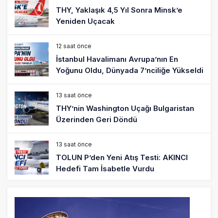
THY, Yaklaşık 4,5 Yıl Sonra Minsk’e
Yeniden Uçacak
12 saat önce
İstanbul Havalimanı Avrupa’nın En
Yoğunu Oldu, Dünyada 7’nciliğe Yükseldi
13 saat önce
THY’nin Washington Uçağı Bulgaristan
Üzerinden Geri Döndü
13 saat önce
TOLUN P’den Yeni Atış Testi: AKINCI
Hedefi Tam İsabetle Vurdu
14 saat önce
Türkiye’nin Milli Motor Projelerinde Yeni
Dönem: TEI TEKNOLOJİ Kuruldu