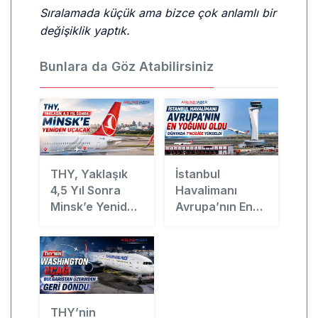
Sıralamada küçük ama bizce çok anlamlı bir
değişiklik yaptık.
Bunlara da Göz Atabilirsiniz
THY, Yaklaşık
İstanbul
4,5 Yıl Sonra
Havalimanı
Minsk’e Yeniden
Avrupa’nın En
Uçacak
Yoğunu Oldu,
Dünyada
7’nciliğe
Yükseldi
THY’nin