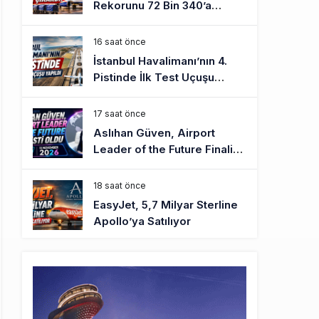
Rekorunu 72 Bin 340’a
Çıkardı
16 saat önce
İstanbul Havalimanı’nın 4.
Pistinde İlk Test Uçuşu
Yapıldı
17 saat önce
Aslıhan Güven, Airport
Leader of the Future Finalisti
Oldu
18 saat önce
EasyJet, 5,7 Milyar Sterline
Apollo’ya Satılıyor
19 saat önce
Pilotlar, Teknisyenler, Kabin
Ekipleri ve Yer Hizmeti
Çalışanları Gazeteci Olmaya