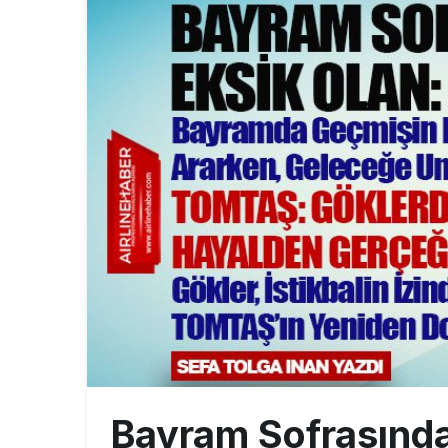
Pilotlar, Te
15:26
BookingAgor
12:58
AJet Uçuşlar
10:56
Türkiye’nin
10:26
Bayram Sofrasında