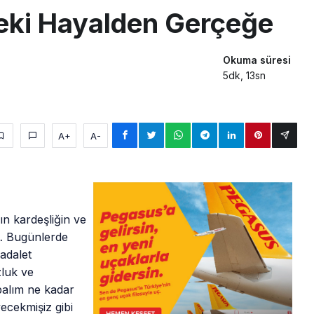
ki Hayalden Gerçeğe
Okuma süresi
5dk, 13sn
A+
A-
ın kardeşliğin ve
r… Bugünlerde
adalet
zluk ve
alım ne kadar
cekmişiz gibi