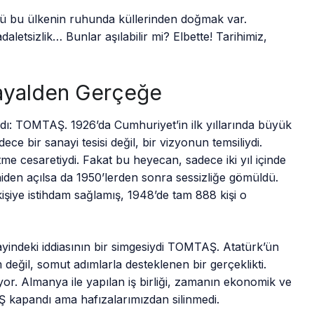
 bu ülkenin ruhunda küllerinden doğmak var.
daletsizlik… Bunlar aşılabilir mi? Elbette! Tarihimiz,
ayalden Gerçeğe
rdı: TOMTAŞ. 1926’da Cumhuriyet’in ilk yıllarında büyük
ce bir sanayi tesisi değil, bir vizyonun temsiliydi.
me cesaretiydi. Fakat bu heyecan, sadece iki yıl içinde
iden açılsa da 1950’lerden sonra sessizliğe gömüldü.
işiye istihdam sağlamış, 1948’de tam 888 kişi o
indeki iddiasının bir simgesiydi TOMTAŞ. Atatürk’ün
m değil, somut adımlarla desteklenen bir gerçeklikti.
iyor. Almanya ile yapılan iş birliği, zamanın ekonomik ve
 kapandı ama hafızalarımızdan silinmedi.