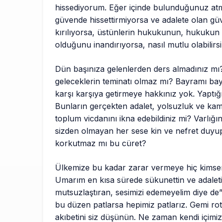
hissediyorum. Eğer içinde bulunduğunuz atm
güvende hissettirmiyorsa ve adalete olan gü
kırılıyorsa, üstünlerin hukukunun, hukuku
olduğunu inandırıyorsa, nasıl mutlu olabilirs
Dün başınıza gelenlerden ders almadınız mı?
geleceklerin teminatı olmaz mı? Bayramı bay
karşı karşıya getirmeye hakkınız yok. Yaptığ
Bunların gerçekten adalet, yolsuzluk ve ka
toplum vicdanını ikna edebildiniz mi? Varlığ
sizden olmayan her sese kin ve nefret duyup
korkutmaz mı bu cüret?
Ülkemize bu kadar zarar vermeye hiç kimseni
Umarım en kısa sürede sükunettin ve adaleti
mutsuzlaştıran, sesimizi edemeyelim diye de” 
bu düzen patlarsa hepimiz patlarız. Gemi rota
akıbetini siz düşünün. Ne zaman kendi içimizde