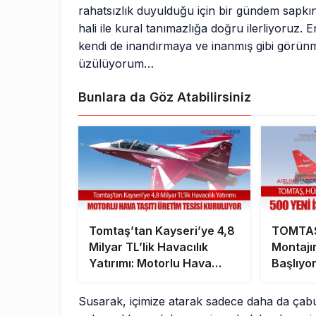
rahatsızlık duyulduğu için bir gündem sapkın
hali ile kural tanımazlığa doğru ilerliyoruz.
kendi de inandırmaya ve inanmış gibi görün
üzülüyorum…
Bunlara da Göz Atabilirsiniz
Tomtaş’tan Kayseri’ye 4,8
TOMTAŞ
Milyar TL’lik Havacılık
Montajı
Yatırımı: Motorlu Hava
Başlıyo
Taşıtı Üretim Tesisi
Hedefle
Kuruluyor
Susarak, içimize atarak sadece daha da çab