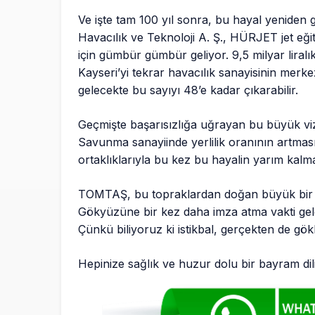
Ve işte tam 100 yıl sonra, bu hayal yenide
Havacılık ve Teknoloji A. Ş., HÜRJET jet eği
için gümbür gümbür geliyor. 9,5 milyar liralı
Kayseri’yi tekrar havacılık sanayisinin merke
gelecekte bu sayıyı 48’e kadar çıkarabilir.
Geçmişte başarısızlığa uğrayan bu büyük viz
Savunma sanayiinde yerlilik oranının artması,
ortaklıklarıyla bu kez bu hayalin yarım kalm
TOMTAŞ, bu topraklardan doğan büyük bir id
Gökyüzüne bir kez daha imza atma vakti geldi
Çünkü biliyoruz ki istikbal, gerçekten de gök
Hepinize sağlık ve huzur dolu bir bayram d