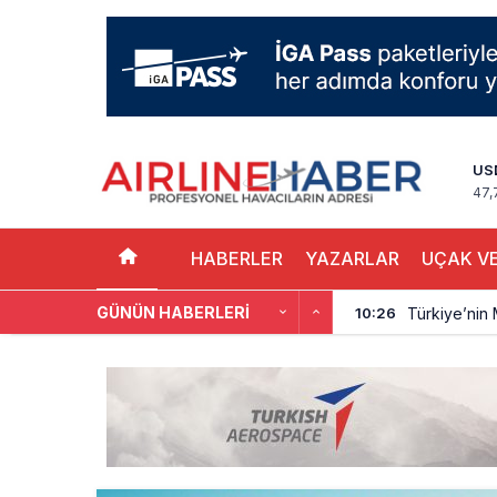
US
47,
HABERLER
YAZARLAR
UÇAK VE
Türkiye’nin
10:26
GÜNÜN HABERLERI
SunExpress 
18:40
İstanbul Hava
17:59
Aslıhan Güven
17:11
EasyJet, 5,7 
16:27