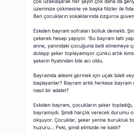
çok uzaklaşarak her şeyin çok daha da geriy
üzerimize çökmesine ve başka filizler ile fi
Ben çocukların sokaklarında özgürce güven
Eskiden bayram sofraları bolluk demekti. Şim
çekerek hesap yapıyor. ‘Bu bayram tatlı yapab
anne, yanındaki çocuğuna belli etmemeye çalı
dolaşıp şeker toplayamıyor çünkü artık kims
şekerin fiyatından bile acı oldu.
Bayramda ailesini görmek için uçak bileti v
başlayanlar? Bayram artık herkese bayram değ
nasıl bir adalet?
Eskiden bayram, çocukların şeker topladığı,
bayramıydı. Şimdi harçlık verecek durumu ol
okşuyor. Çocuklar, şeker yerine burukluk to
huzuru… Peki, şimdi elimizde ne kaldı?