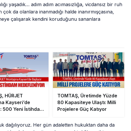
lığı yaşadık… adım adım acımasızlığa, vicdansız bir ruh
 En çok da olanlara inanmadığı halde inanırmışçasına,
meye çalışarak kendini koruduğunu sananlara
, HÜRJET
TOMTAŞ, Üretimde Yüzde
na Kayseri’de
80 Kapasiteye Ulaştı: Milli
r: 500 Yeni İstihdam
Projelere Güç Katıyor
niyor
uk dağılıyoruz. Her gün adaletten hukuktan daha da