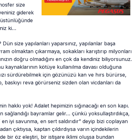
osfer size
veniniz giderek
n üstünlüğünde
iniz ki…
 Dün size yapılanları yaparsınız, yapılanlar başa
ram olmaktan çıkarmaya, sokakları karıştırıp milyonları
ınızın doğru olmadığını en çok da kendiniz biliyorsunuz.
mu kaynaklarının kötüye kullanılma davası olduğuna
ınızı sürdürebilmek için gözünüzü kan ve hırs bürürse,
, baskıyı reva görürseniz sizden olan vicdanları da
n hakkı yok! Adalet hepimizin sığınacağı en son kapı.
n sağlandığı bayramlar gelir… çünkü yoksullaştırdıkça,
en iyi savunma, en sert saldırıdır” deyip bizi coplayan
dan çıktıysa, kaptan çıldırdıysa varın içindekilerin
 bir öz eleştiri, bir istişare iklimi oluşsa bundan