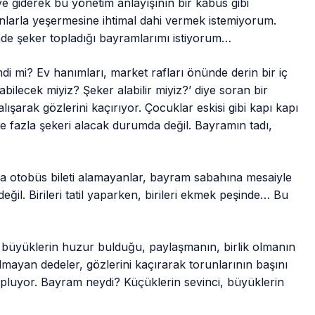
e giderek bu yönetim anlayışının bir kâbus gibi
danlarla yeşermesine ihtimal dahi vermek istemiyorum.
de şeker topladığı bayramlarımı istiyorum…
di mi? Ev hanımları, market rafları önünde derin bir iç
ilecek miyiz? Şeker alabilir miyiz?’ diye soran bir
şarak gözlerini kaçırıyor. Çocuklar eskisi gibi kapı kapı
e fazla şekeri alacak durumda değil. Bayramın tadı,
eya otobüs bileti alamayanlar, bayram sabahına mesaiyle
il. Birileri tatil yaparken, birileri ekmek peşinde… Bu
 büyüklerin huzur bulduğu, paylaşmanın, birlik olmanın
mayan dedeler, gözlerini kaçırarak torunlarının başını
pluyor. Bayram neydi? Küçüklerin sevinci, büyüklerin