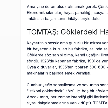
Ama yine de umutsuz olmamak gerek. Çünkü
Ekonomik sıkıntılar, hayat pahalılığı, sosyal a
imkânsızı başarmanın hikâyeleriyle dolu.
TOMTAŞ: Göklerdeki H
Kayseri’nin sessiz ama gururlu bir mirası va
bir heyecanla kurulan bu fabrika, aslında sade
Göklerde söz sahibi olma, kendi uçağını üret
söndü. 1928’de kapanan fabrika, 1931’de yen
Oysa o duvarlar, 1935’ten itibaren 500-600 k
makinaların başında emek vermişti.
Cumhuriyet’in sanayileşme ve savunma sanay
“İstikbal göklerdedir” sözü, içi boş bir söyle
Ancak tarih, her zaman istendiği gibi ilerlem
siyasi dalgalanmalarına yenik düştü. TOMTAŞ