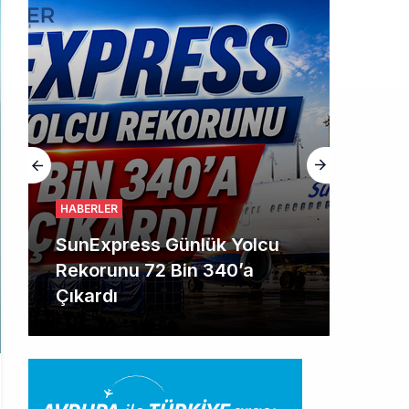
alışıyor!
HABERLER
SunExpress Günlük Yolcu
Rekorunu 72 Bin 340’a
Çıkardı