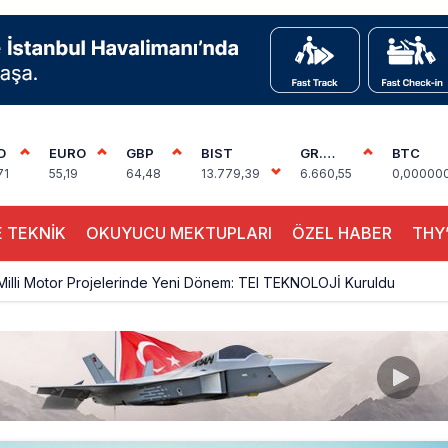
D
EURO
GBP
BIST
GR.
BTC
ALTIN
71
55,19
64,48
13.779,39
6.660,55
0,00000
 TEKNİK
OKUYUCU MEKTUPLARI
ÖZEL HABER
THY’
 Milli Motor Projelerinde Yeni Dönem: TEI TEKNOLOJİ Kuruldu
Günlük Yolcu Rekorunu 72 Bin 340’a Çıkardı
limanı’nın 4. Pistinde İlk Test Uçuşu Yapıldı
, Airport Leader of the Future Finalisti Oldu
Milyar Sterline Apollo’ya Satılıyor