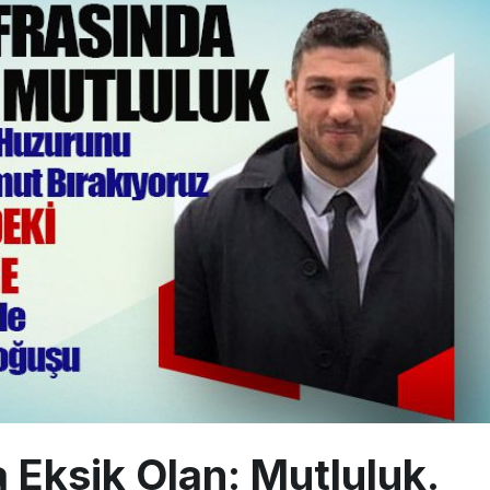
knisyenler, Kabin Ekipleri ve Yer Hizmeti Çalışanları Gazeteci Olmaya Ç
a’dan Dubai’ye iki FAM Trip
ıyla Rus Turist İçin Yeni Türkiye Rotası
 Milli Motor Projelerinde Yeni Dönem: TEI TEKNOLOJİ Kuruldu
 Eksik Olan: Mutluluk.