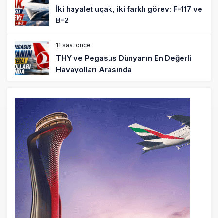
İki hayalet uçak, iki farklı görev: F-117 ve
B-2
11 saat önce
THY ve Pegasus Dünyanın En Değerli
Havayolları Arasında
12 saat önce
Fly Baghdad ABD yaptırım listesinden
çıkarıldı
13 saat önce
Elektrikli uçaklar Avrupa’da kısa rotalara
hazırlanıyor
13 saat önce
Trump’ı taşıyan Marine One, yolcu
uçağına fazla yaklaştı