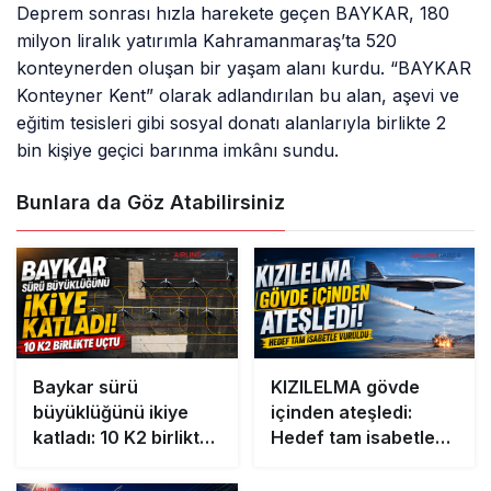
Deprem sonrası hızla harekete geçen BAYKAR, 180
milyon liralık yatırımla Kahramanmaraş’ta 520
konteynerden oluşan bir yaşam alanı kurdu. “BAYKAR
Konteyner Kent” olarak adlandırılan bu alan, aşevi ve
eğitim tesisleri gibi sosyal donatı alanlarıyla birlikte 2
bin kişiye geçici barınma imkânı sundu.
Bunlara da Göz Atabilirsiniz
Baykar sürü
KIZILELMA gövde
büyüklüğünü ikiye
içinden ateşledi:
katladı: 10 K2 birlikte
Hedef tam isabetle
uçtu
vuruldu