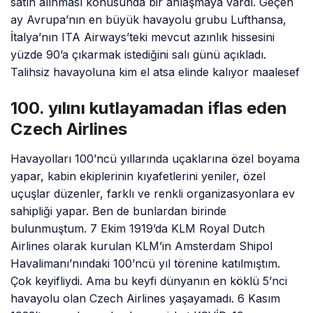
satın alınması konusunda bir anlaşmaya vardı. Geçen
ay Avrupa’nın en büyük havayolu grubu Lufthansa,
İtalya’nın ITA Airways’teki mevcut azınlık hissesini
yüzde 90’a çıkarmak istediğini salı günü açıkladı.
Talihsiz havayoluna kim el atsa elinde kalıyor maalesef
100. yılını kutlayamadan iflas eden
Czech Airlines
Havayolları 100’ncü yıllarında uçaklarına özel boyama
yapar, kabin ekiplerinin kıyafetlerini yeniler, özel
uçuşlar düzenler, farklı ve renkli organizasyonlara ev
sahipliği yapar. Ben de bunlardan birinde
bulunmuştum. 7 Ekim 1919’da KLM Royal Dutch
Airlines olarak kurulan KLM’in Amsterdam Shipol
Havalimanı’nındaki 100’ncü yıl törenine katılmıştım.
Çok keyifliydi. Ama bu keyfi dünyanın en köklü 5’nci
havayolu olan Czech Airlines yaşayamadı. 6 Kasım