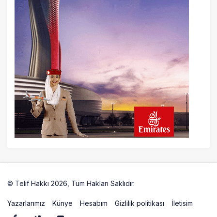
Lufthansa ilk uçağını Starlink internetiyle
donattı
22 saat önce
Norwegian Uçağına Polis Müdahalesi
23 saat önce
British Airways A380 seferlerini yüzde
28 azaltıyor
© Telif Hakkı 2026, Tüm Hakları Saklıdır.
Artelio
Yazarlarımız
Künye
Hesabım
Gizlilik politikası
İletisim