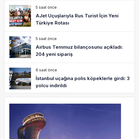
5 saat önce
AJet Uçuşlarıyla Rus Turist İçin Yeni
Türkiye Rotası
5 saat önce
Airbus Temmuz bilançosunu açıkladı:
204 yeni sipariş
6 saat önce
İstanbul uçağına polis köpeklerle girdi: 3
yolcu indirildi
7 saat önce
AyJet eğitim uçağı Hezarfen yakınında
kırım geçirdi
22 saat önce