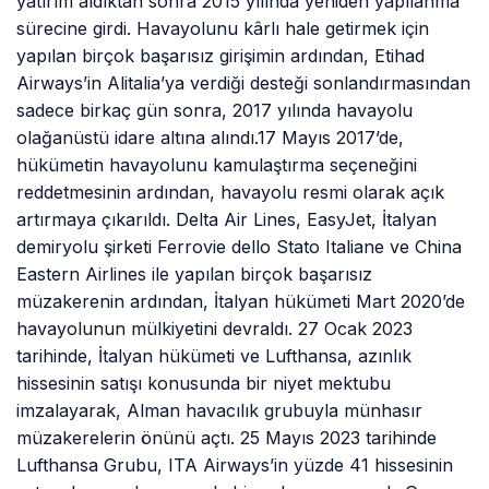
yatırım aldıktan sonra 2015 yılında yeniden yapılanma
sürecine girdi. Havayolunu kârlı hale getirmek için
yapılan birçok başarısız girişimin ardından, Etihad
Airways’in Alitalia’ya verdiği desteği sonlandırmasından
sadece birkaç gün sonra, 2017 yılında havayolu
olağanüstü idare altına alındı.17 Mayıs 2017’de,
hükümetin havayolunu kamulaştırma seçeneğini
reddetmesinin ardından, havayolu resmi olarak açık
artırmaya çıkarıldı. Delta Air Lines, EasyJet, İtalyan
demiryolu şirketi Ferrovie dello Stato Italiane ve China
Eastern Airlines ile yapılan birçok başarısız
müzakerenin ardından, İtalyan hükümeti Mart 2020’de
havayolunun mülkiyetini devraldı. 27 Ocak 2023
tarihinde, İtalyan hükümeti ve Lufthansa, azınlık
hissesinin satışı konusunda bir niyet mektubu
imzalayarak, Alman havacılık grubuyla münhasır
müzakerelerin önünü açtı. 25 Mayıs 2023 tarihinde
Lufthansa Grubu, ITA Airways’in yüzde 41 hissesinin