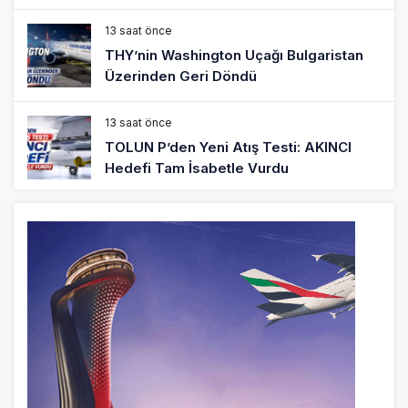
13 saat önce
THY’nin Washington Uçağı Bulgaristan
Üzerinden Geri Döndü
13 saat önce
TOLUN P’den Yeni Atış Testi: AKINCI
Hedefi Tam İsabetle Vurdu
14 saat önce
Türkiye’nin Milli Motor Projelerinde Yeni
Dönem: TEI TEKNOLOJİ Kuruldu