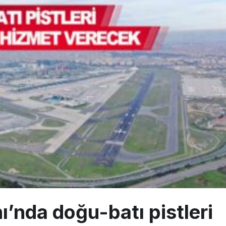
 Milli Motor Projelerinde Yeni Dönem: TEI TEKNOLOJİ Kuruldu
Günlük Yolcu Rekorunu 72 Bin 340’a Çıkardı
limanı’nın 4. Pistinde İlk Test Uçuşu Yapıldı
’nda doğu-batı pistleri