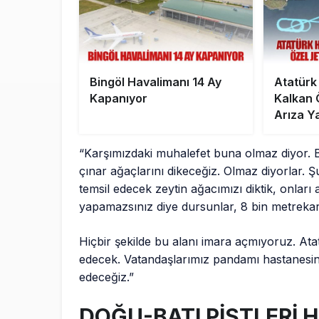
Bingöl Havalimanı 14 Ay
Atatürk
Kapanıyor
Kalkan 
Arıza Y
“Karşımızdaki muhalefet buna olmaz diyor. Bi
çınar ağaçlarını dikeceğiz. Olmaz diyorlar. Ş
temsil edecek zeytin ağacımızı diktik, onlar
yapamazsınız diye dursunlar, 8 bin metrekare
Hiçbir şekilde bu alanı imara açmıyoruz. At
edecek. Vatandaşlarımız pandamı hastanesind
edeceğiz.”
DOĞU-BATI PİSTLERİ 