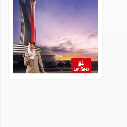
22 saat önce
SunExpress Günlük Yolcu
Rekorunu 72 Bin 340’a
Çıkardı
23 saat önce
İstanbul Havalimanı’nın 4.
Pistinde İlk Test Uçuşu
Yapıldı
23 saat önce
Aslıhan Güven, Airport
Leader of the Future Finalisti
Oldu