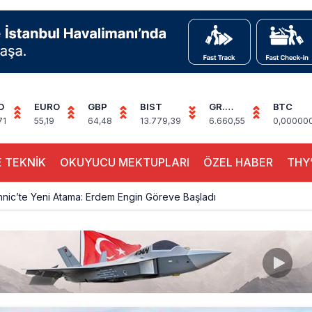
D
EURO
GBP
BIST
GR.
BTC
ALTIN
71
55,19
64,48
13.779,39
6.660,55
0,00000
 TEKNİK
OKUYUCU MEKTUPLARI
ÖZEL HABER
THY’
hnic’te Yeni Atama: Erdem Engin Göreve Başladı
k 4,5 Yıl Sonra Minsk’e Yeniden Uçacak
alimanı Avrupa’nın En Yoğunu Oldu, Dünyada 7’nciliğe Yükseldi
ington Uçağı Bulgaristan Üzerinden Geri Döndü
 Yeni Atış Testi: AKINCI Hedefi Tam İsabetle Vurdu