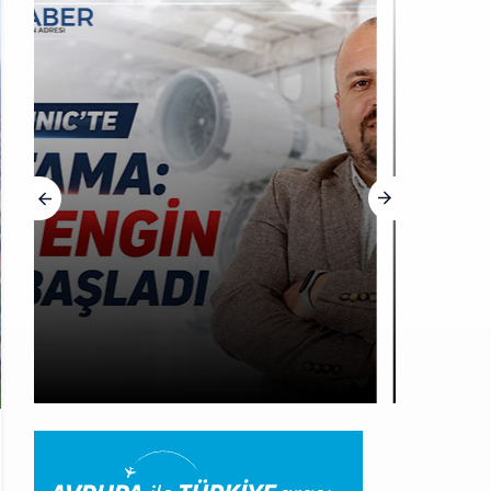
HABERLER
THY, Yaklaşık 4,5 Yıl Sonra
Minsk’e Yeniden Uçacak