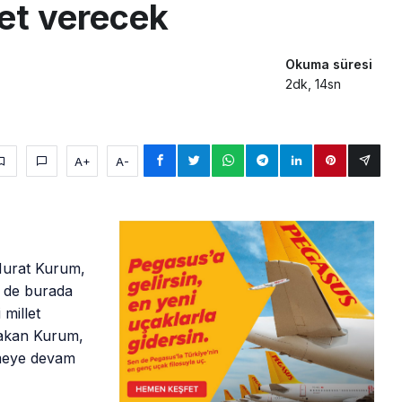
et verecek
Okuma süresi
2dk, 14sn
A+
A-
 Murat Kurum,
 de burada
 millet
Bakan Kurum,
rmeye devam