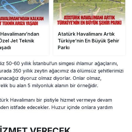
 Havalimanı’ndan
Atatürk Havalimanı Artık
Özel Jet Teknik
Türkiye’nin En Büyük Şehir
aşadı
Parkı
z 50-60 yıllık İstanbul’un simgesi ıhlamur ağaçlarını,
urada 350 yıllık zeytin ağacımız da ölümsüz şehitlerimizi
ı anacağız diyoruz olmaz diyorlar. Onlar olmaz,
lik bu alan 5 milyonluk alanın bir örneğidir.
atürk Havalimanı bir pistiyle hizmet vermeye devam
en istifade edecekler. Huzur içinde onlara yardım
HİZMET VERECEK