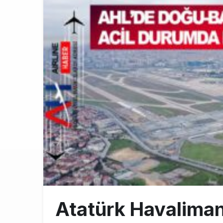
Türkiye’nin
10:26
SunExpress 
18:40
İstanbul Hava
17:59
Atatürk Havalimanı