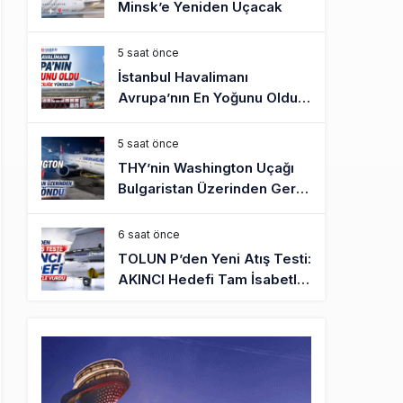
Minsk’e Yeniden Uçacak
5 saat önce
İstanbul Havalimanı
Avrupa’nın En Yoğunu Oldu,
Dünyada 7’nciliğe Yükseldi
5 saat önce
THY’nin Washington Uçağı
Bulgaristan Üzerinden Geri
Döndü
6 saat önce
TOLUN P’den Yeni Atış Testi:
AKINCI Hedefi Tam İsabetle
Vurdu
6 saat önce
Türkiye’nin Milli Motor
Projelerinde Yeni Dönem:
TEI TEKNOLOJİ Kuruldu