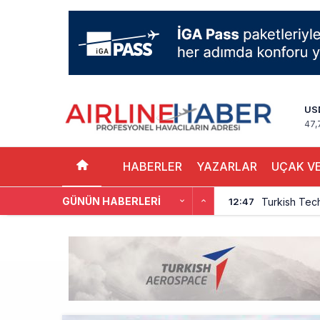
US
47,
HABERLER
YAZARLAR
UÇAK VE
GÜNÜN HABERLERI
Turkish Tec
12:47
THY, Yaklaşı
12:18
İstanbul Hav
11:58
THY’nin Wash
11:13
TOLUN P’den
10:48