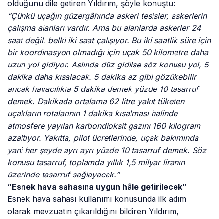
olduğunu dile getiren Yıldırım, şöyle konuştu:
“Çünkü uçağın güzergâhında askeri tesisler, askerlerin
çalışma alanları vardır. Ama bu alanlarda askerler 24
saat değil, belki iki saat çalışıyor. Bu iki saatlik süre için
bir koordinasyon olmadığı için uçak 50 kilometre daha
uzun yol gidiyor. Aslında düz gidilse söz konusu yol, 5
dakika daha kısalacak. 5 dakika az gibi gözükebilir
ancak havacılıkta 5 dakika demek yüzde 10 tasarruf
demek. Dakikada ortalama 62 litre yakıt tüketen
uçakların rotalarının 1 dakika kısalması halinde
atmosfere yayılan karbondioksit gazını 160 kilogram
azaltıyor. Yakıtta, pilot ücretlerinde, uçak bakımında
yani her şeyde ayrı ayrı yüzde 10 tasarruf demek. Söz
konusu tasarruf, toplamda yıllık 1,5 milyar liranın
üzerinde tasarruf sağlayacak.”
“Esnek hava sahasına uygun hâle getirilecek”
Esnek hava sahası kullanımı konusunda ilk adım
olarak mevzuatın çıkarıldığını bildiren Yıldırım,