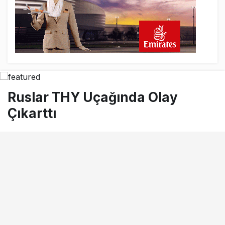
Ruslar THY Uçağında Olay
Çıkarttı
10 Ocak 2016, 22:15
tarihinde yayınlandı
Okuma süresi
0dk, 44sn
BEĞEN
PAYLAŞ