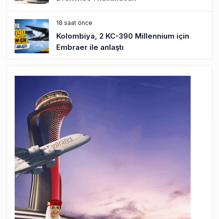
18 saat önce
Kolombiya, 2 KC-390 Millennium için
Embraer ile anlaştı
19 saat önce
Üniversite adayı avlanma ve aldanma!
Yazıcıoğlu Kazası 19 yıl sonra sil baştan
SHGM yönetiminin hiç mi kusuru yok?