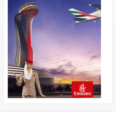
Dönem: TEI TEKNOLOJİ Kuruldu
22 saat önce
SunExpress Günlük Yolcu Rekorunu 72
Bin 340’a Çıkardı
23 saat önce
İstanbul Havalimanı’nın 4. Pistinde İlk
Test Uçuşu Yapıldı
23 saat önce
Aslıhan Güven, Airport Leader of the
Future Finalisti Oldu