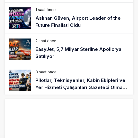
Aslıhan Güven, Airport Leader of the
Future Finalisti Oldu
2 saat önce
EasyJet, 5,7 Milyar Sterline Apollo’ya
Satılıyor
3 saat önce
Pilotlar, Teknisyenler, Kabin Ekipleri ve
Yer Hizmeti Çalışanları Gazeteci Olmaya
Çalışıyor!
6 saat önce
BookingAgora’dan Dubai’ye iki FAM Trip
8 saat önce
AJet Uçuşlarıyla Rus Turist İçin Yeni
Türkiye Rotası