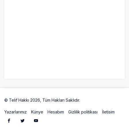
9 saat önce
Airbus Temmuz bilançosunu açıkladı:
204 yeni sipariş
9 saat önce
İstanbul uçağına polis köpeklerle girdi: 3
yolcu indirildi
10 saat önce
AyJet eğitim uçağı Hezarfen yakınında
kırım geçirdi
© Telif Hakkı 2026, Tüm Hakları Saklıdır.
Artelio
Yazarlarımız
Künye
Hesabım
Gizlilik politikası
İletisim