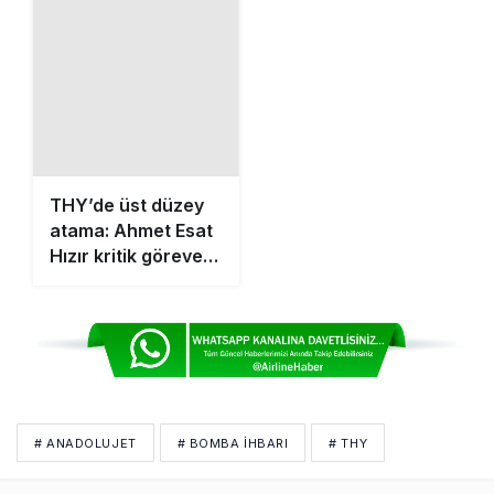
THY’de üst düzey
atama: Ahmet Esat
Hızır kritik göreve
getirildi
# ANADOLUJET
# BOMBA IHBARI
# THY