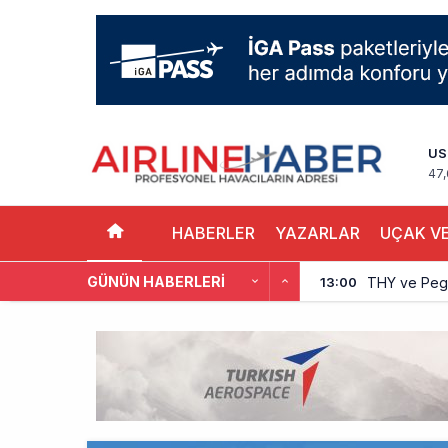
US
47
HABERLER
YAZARLAR
UÇAK VE
GÜNÜN HABERLERI
THY ve Pega
13:00
Fly Baghdad 
12:00
Elektrikli uç
11:00
Trump’ı taşı
10:30
Emirates A38
10:00