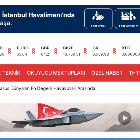
D
EURO
GBP
BIST
GR.
BTC
ALTIN
,60
55,04
64,21
13.759,51
6.539,98
0,000000
 TEKNİK
OKUYUCU MEKTUPLARI
ÖZEL HABER
THY’
sus Dünyanın En Değerli Havayolları Arasında
ABD yaptırım listesinden çıkarıldı
aklar Avrupa’da kısa rotalara hazırlanıyor
yan Marine One, yolcu uçağına fazla yaklaştı
0 yolcu rahatsızlanınca İstanbul’a indi