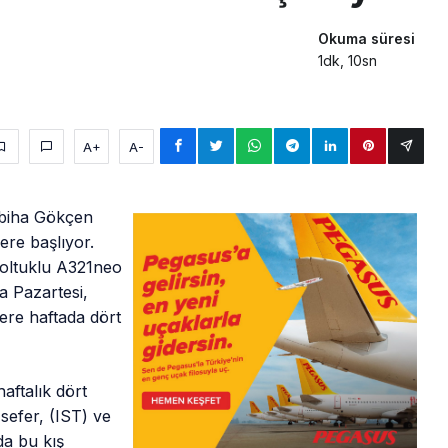
Okuma süresi
1dk, 10sn
A+
A-
Sabiha Gökçen
lere başlıyor.
koltuklu A321neo
a Pazartesi,
re haftada dört
aftalık dört
efer, (IST) ve
da bu kış