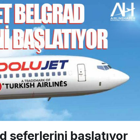
eddettiği 10 Boeing 777X için United kararı
ada cisimle çarpıştı, havalimanında patlayıcı drone bulundu
 9’un ikinci kademesi Ay’a çarptı
 seferlerini başlatıyor