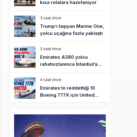
kısa rotalara hazırlanıyor
3 saat önce
Trump’ı taşıyan Marine One,
yolcu uçağına fazla yaklaştı
3 saat önce
Emirates A380 yolcu
rahatsızlanınca İstanbul’a
indi
4 saat önce
Emirates’in reddettiği 10
Boeing 777X için United
kararı
4 saat önce
DHL uçağı havada cisimle
çarpıştı, havalimanında
patlayıcı drone bulundu