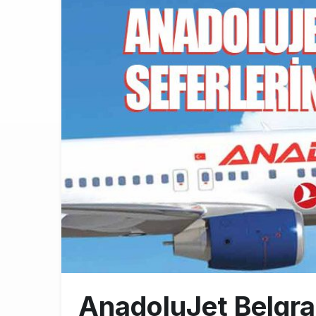
Emirates’in r
9:14
DHL uçağı hav
8:37
SpaceX Falcon
8:11
AnadoluJet Belgrad