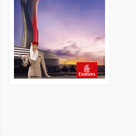
5 saat önce
SpaceX Falcon 9’un ikinci
kademesi Ay’a çarptı
5 saat önce
Üniformasız Disiplin: Kabin
Ekipleri Nasıl Yolcu Olur?
21 saat önce
ISG’nin terminal
memurlarından can kurtaran
hamle