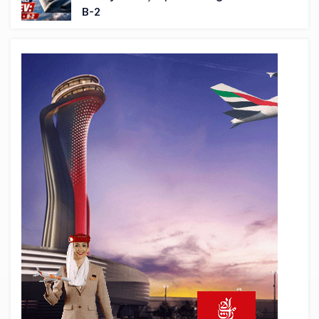
B-2
5 saat önce
THY ve Pegasus Dünyanın En Değerli
Havayolları Arasında
6 saat önce
Fly Baghdad ABD yaptırım listesinden
çıkarıldı
7 saat önce
Elektrikli uçaklar Avrupa’da kısa rotalara
hazırlanıyor
8 saat önce
Trump’ı taşıyan Marine One, yolcu
uçağına fazla yaklaştı