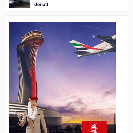
donattı
20 saat önce
Norwegian Uçağına Polis Müdahalesi
21 saat önce
British Airways A380 seferlerini yüzde
28 azaltıyor
22 saat önce
Çiti aştı, bakım uçağına girdi: Uyurken
yakalandı
23 saat önce
İki hayalet uçak, iki farklı görev: F-117 ve
B-2