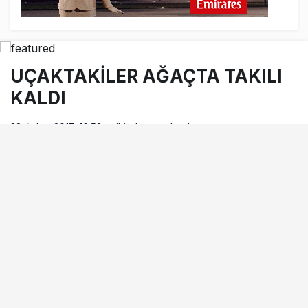
UÇAKTAKİLER AĞAÇTA TAKILI
KALDI
28 Şubat 2017, 16:53
tarihinde yayınlandı
Okuma süresi
0dk, 51sn
BEĞEN
PAYLAŞ