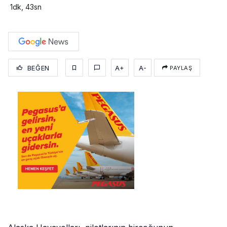
1dk, 43sn
BEĞEN
A+
A-
PAYLAŞ