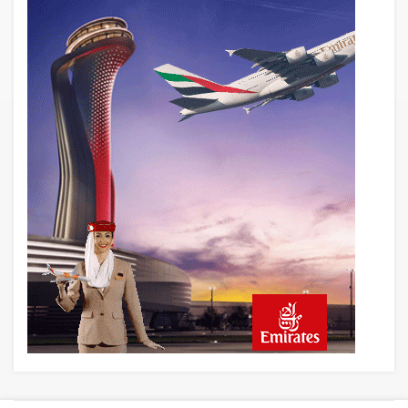
AyJet eğitim uçağı Hezarfen yakınında
kırım geçirdi
22 saat önce
Lufthansa ilk uçağını Starlink internetiyle
donattı
22 saat önce
Norwegian Uçağına Polis Müdahalesi
23 saat önce
British Airways A380 seferlerini yüzde
28 azaltıyor