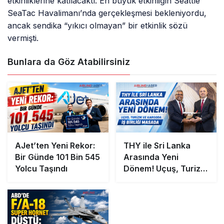
etkinliklerine katılacaktı. En büyük etkinliğin Seattle
SeaTac Havalimanı’nda gerçekleşmesi bekleniyordu,
ancak sendika “yıkıcı olmayan” bir etkinlik sözü
vermişti.
Bunlara da Göz Atabilirsiniz
AJet’ten Yeni Rekor:
THY ile Sri Lanka
Bir Günde 101 Bin 545
Arasında Yeni
Yolcu Taşındı
Dönem! Uçuş, Turizm
ve Kargoda İş Birliği
Masada