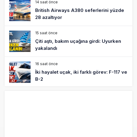
14 saat önce
British Airways A380 seferlerini yüzde
28 azaltıyor
15 saat önce
Çiti aştı, bakım uçağına girdi: Uyurken
yakalandı
16 saat önce
İki hayalet uçak, iki farklı görev: F-117 ve
B-2
17 saat önce
THY ve Pegasus Dünyanın En Değerli
Havayolları Arasında
18 saat önce
Fly Baghdad ABD yaptırım listesinden