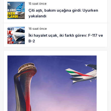
15 saat önce
Çiti aştı, bakım uçağına girdi: Uyurken
yakalandı
16 saat önce
İki hayalet uçak, iki farklı görev: F-117 ve
B-2
17 saat önce
THY ve Pegasus Dünyanın En Değerli
Havayolları Arasında
18 saat önce
Fly Baghdad ABD yaptırım listesinden
çıkarıldı
19 saat önce
Elektrikli uçaklar Avrupa’da kısa rotalara