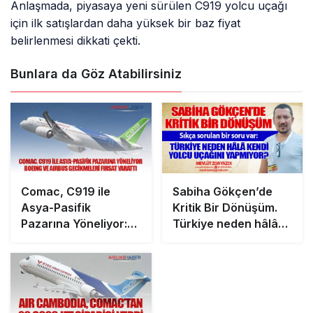
Anlaşmada, piyasaya yeni sürülen C919 yolcu uçağı
için ilk satışlardan daha yüksek bir baz fiyat
belirlenmesi dikkati çekti.
Bunlara da Göz Atabilirsiniz
Comac, C919 ile
Sabiha Gökçen’de
Asya-Pasifik
Kritik Bir Dönüşüm.
Pazarına Yöneliyor:
Türkiye neden hâlâ
Boeing ve Airbus
kendi yolcu uçağını
Gecikmeleri Fırsat
yapmıyor?
Yarattı