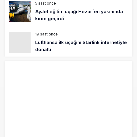
5 saat önce
AyJet eğitim uçağı Hezarfen yakınında
kırım geçirdi
19 saat önce
Lufthansa ilk uçağını Starlink internetiyle
donattı
20 saat önce
Norwegian Uçağına Polis Müdahalesi
21 saat önce
British Airways A380 seferlerini yüzde
28 azaltıyor
22 saat önce
Çiti aştı, bakım uçağına girdi: Uyurken