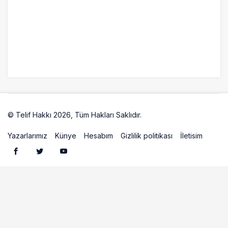
yakalandı
23 saat önce
İki hayalet uçak, iki farklı görev: F-117 ve
B-2
© Telif Hakkı 2026, Tüm Hakları Saklıdır.
Artelio
Yazarlarımız
Künye
Hesabım
Gizlilik politikası
İletisim