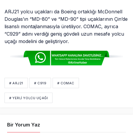
ARJ21 yolcu uçakları da Boeing ortaklığı McDonnell
Douglas’ın “MD-80” ve “MD-90” tipi uçaklarının Çin’de
lisanslı montajlanmasıyla üretiliyor. COMAC, ayrıca
“C929” adını verdiği geniş gövdeli uzun mesafe yolcu
uçağı modelini de geliştiriyor.
# ARJ21
# C919
# COMAC
# YERLI YOLCU UÇAĞI
Bir Yorum Yaz