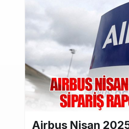
Türkiye’nin
10:26
SunExpress 
18:40
İstanbul Hava
17:59
Airbus Nisan 2025