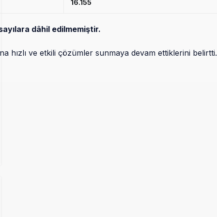
16.155
Ekipleri ve Yer Hizmeti
Çalışanları Gazeteci Olmaya
ayılara dâhil edilmemiştir.
Çalışıyor!
a hızlı ve etkili çözümler sunmaya devam ettiklerini belirtti.