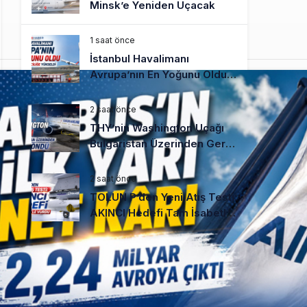
Minsk’e Yeniden Uçacak
1 saat önce
İstanbul Havalimanı
Avrupa’nın En Yoğunu Oldu,
Dünyada 7’nciliğe Yükseldi
2 saat önce
THY’nin Washington Uçağı
Bulgaristan Üzerinden Geri
Döndü
2 saat önce
TOLUN P’den Yeni Atış Testi:
AKINCI Hedefi Tam İsabetle
Vurdu
3 saat önce
Türkiye’nin Milli Motor
Projelerinde Yeni Dönem:
TEI TEKNOLOJİ Kuruldu