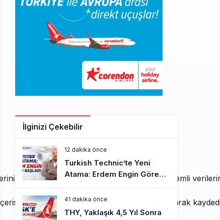
İlginizi Çekebilir
12 dakika önce
Turkish Technic’te Yeni
Atama: Erdem Engin Göreve
erilerini kamuoyu ile paylaştı. Performansa dair önemli veril
Başladı
41 dakika önce
içerisinde alınan yeni brüt sipariş sayısı ise 11 olarak kayd
THY, Yaklaşık 4,5 Yıl Sonra