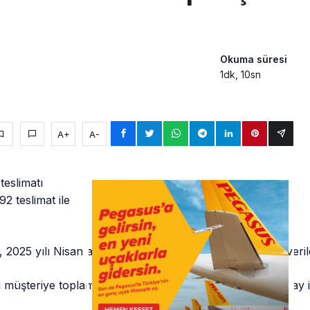
Okuma süresi
1dk, 10sn
A+
A-
teslimatı
2 teslimat ile
, 2025 yılı Nisan ayı itibarıyla güncel sipariş ve teslimat v
ı müşteriye toplam 56 uçak teslimatı gerçekleştirdi. Aynı ay 