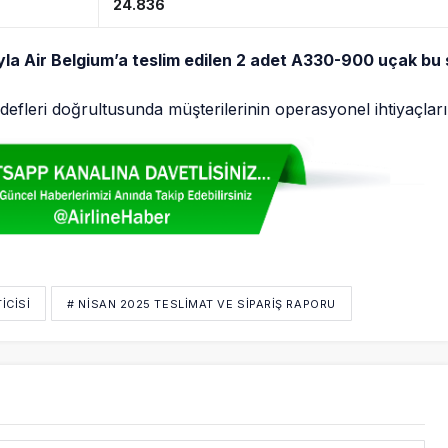
24.836
yla Air Belgium’a teslim edilen 2 adet A330-900 uçak bu s
defleri doğrultusunda müşterilerinin operasyonel ihtiyaçların
ICISI
# NISAN 2025 TESLIMAT VE SIPARIŞ RAPORU