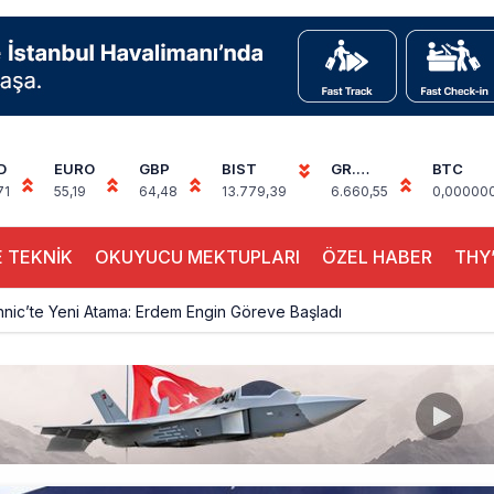
D
EURO
GBP
BIST
GR.
BTC
ALTIN
71
55,19
64,48
13.779,39
6.660,55
0,00000
 TEKNİK
OKUYUCU MEKTUPLARI
ÖZEL HABER
THY’
hnic’te Yeni Atama: Erdem Engin Göreve Başladı
k 4,5 Yıl Sonra Minsk’e Yeniden Uçacak
alimanı Avrupa’nın En Yoğunu Oldu, Dünyada 7’nciliğe Yükseldi
ington Uçağı Bulgaristan Üzerinden Geri Döndü
 Yeni Atış Testi: AKINCI Hedefi Tam İsabetle Vurdu