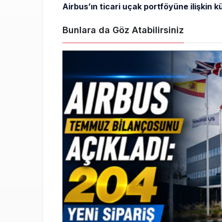
Airbus’ın ticari uçak portföyüne ilişkin k
Bunlara da Göz Atabilirsiniz