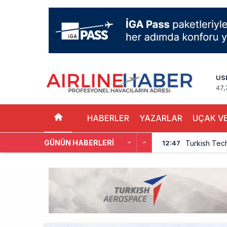
US
47,
HABERLER
YAZARLAR
UÇAK VE
GÜNÜN HABERLERI
Turkish Tec
12:47
THY, Yaklaşı
12:18
İstanbul Hav
11:58
THY’nin Wash
11:13
TOLUN P’den
10:48