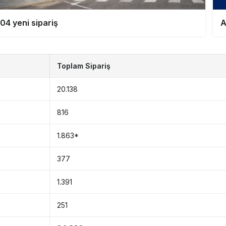
04 yeni sipariş
A
Toplam Sipariş
20.138
816
1.863*
377
1.391
251