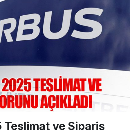
 Milli Motor Projelerinde Yeni Dönem: TEI TEKNOLOJİ Kuruldu
Günlük Yolcu Rekorunu 72 Bin 340’a Çıkardı
limanı’nın 4. Pistinde İlk Test Uçuşu Yapıldı
 Teslimat ve Sipariş