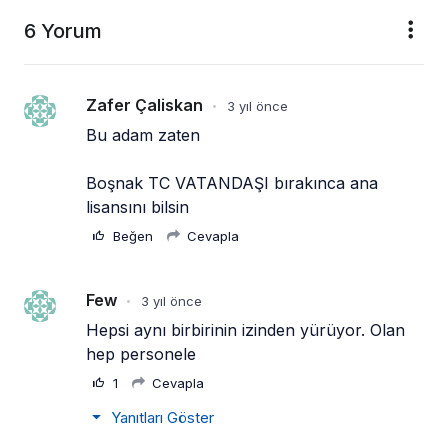
6 Yorum
Zafer Çaliskan
3 yıl önce
•
Bu adam zaten
Boşnak TC VATANDAŞI bırakınca ana 
lisansını bilsin
Beğen
Cevapla
Few
3 yıl önce
•
Hepsi aynı birbirinin izinden yürüyor. Olan 
hep personele
1
Cevapla
Yanıtları Göster