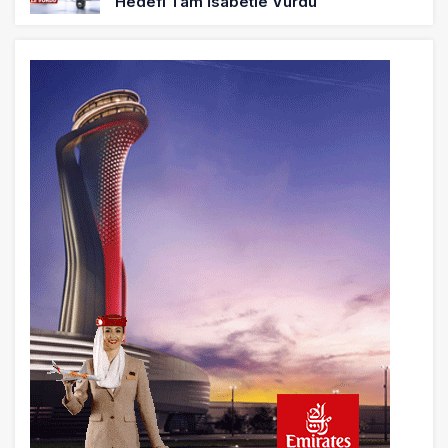
Hedefi Tam İsabetle Vurdu
24 saat önce
Türkiye’nin Milli Motor Projelerinde Yeni
Dönem: TEI TEKNOLOJİ Kuruldu