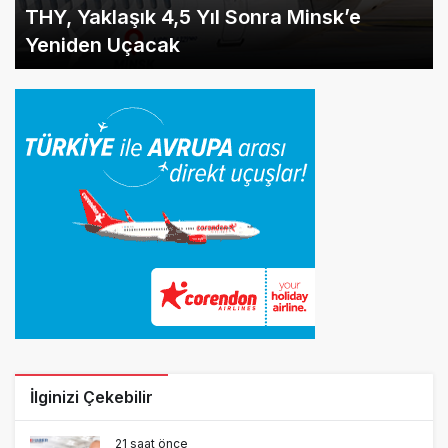
THY, Yaklaşık 4,5 Yıl Sonra Minsk’e
Yeniden Uçacak
İlginizi Çekebilir
21 saat önce