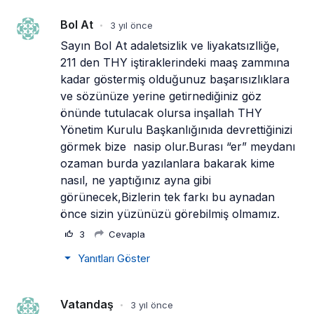
Bol At
3 yıl önce
•
Sayın Bol At adaletsizlik ve liyakatsızlliğe, 
211 den THY iştiraklerindeki maaş zammına 
kadar göstermiş olduğunuz başarısızlıklara 
ve sözünüze yerine getirnediğiniz göz 
önünde tutulacak olursa inşallah THY 
Yönetim Kurulu Başkanlığınıda devrettiğinizi 
görmek bize  nasip olur.Burası “er” meydanı 
ozaman burda yazılanlara bakarak kime 
nasıl, ne yaptığınız ayna gibi  
görünecek,Bizlerin tek farkı bu aynadan 
önce sizin yüzünüzü görebilmiş olmamız.
3
Cevapla
Yanıtları Göster
Vatandaş
3 yıl önce
•