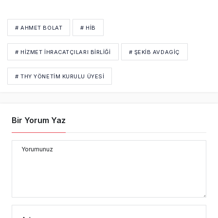
# AHMET BOLAT
# HİB
# HIZMET İHRACATÇILARI BIRLIĞI
# ŞEKIB AVDAGIÇ
# THY YÖNETIM KURULU ÜYESI
Bir Yorum Yaz
Yorumunuz