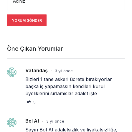
Adınız
YORUM GÖNDER
Öne Çıkan Yorumlar
Vatandaş
3 yıl önce
•
Bizleri 1 tane askeri ücrete bırakıyorlar 
başka iş yapamassın kendileri kurul 
üyeliklerini sırlamıslar adalet işte
5
Bol At
3 yıl önce
•
Sayın Bol At adaletsizlik ve liyakatsızlliğe, 