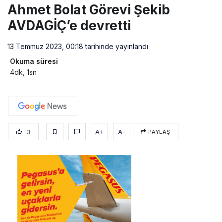
Ahmet Bolat Görevi Şekib
AVDAGİÇ’e devretti
13 Temmuz 2023, 00:18
tarihinde yayınlandı
Okuma süresi
4dk, 1sn
3
A+
A-
PAYLAŞ