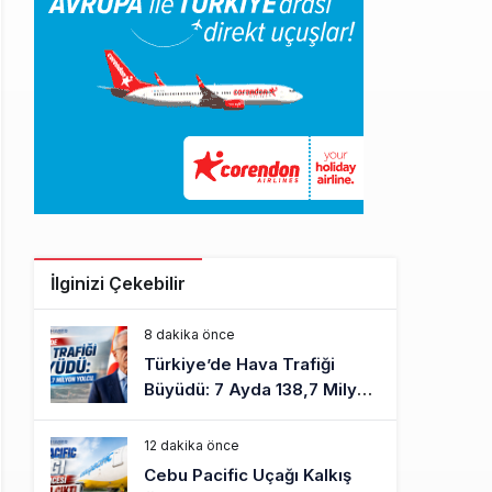
İlginizi Çekebilir
8 dakika önce
Türkiye’de Hava Trafiği
Büyüdü: 7 Ayda 138,7 Milyon
Yolcu
12 dakika önce
Cebu Pacific Uçağı Kalkış