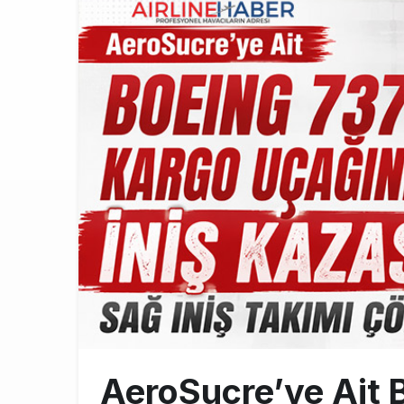
İstanbul Hav
11:58
THY’nin Wash
11:13
TOLUN P’den
10:48
AeroSucre’ye Ait 