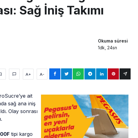
sı: Sağ İniş Takımı
Okuma süresi
1dk, 24sn
A+
A-
roSucre’ye ait
nda sağ ana iniş
ldı. Olay sonrası
ı.
400F
tipi kargo