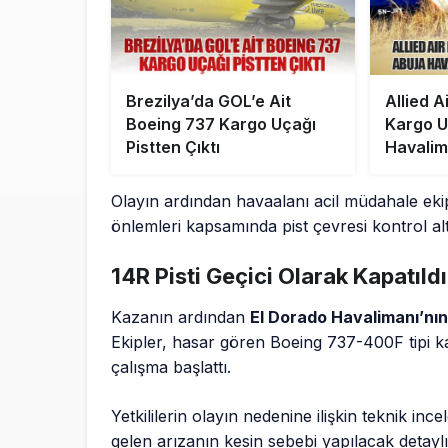
Brezilya’da GOL’e Ait
Allied A
Boeing 737 Kargo Uçağı
Kargo U
Pistten Çıktı
Havalim
Çıktı
Olayın ardından havaalanı acil müdahale ekip
önlemleri kapsamında pist çevresi kontrol alt
14R Pisti Geçici Olarak Kapatıldı
Kazanın ardından
El Dorado Havalimanı’nın 
Ekipler, hasar gören Boeing 737-400F tipi kar
çalışma başlattı.
Yetkililerin olayın nedenine ilişkin teknik in
gelen arızanın kesin sebebi yapılacak detay