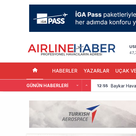
US
47,
HABERLER
YAZARLAR
UÇAK VE
GÜNÜN HABERLERI
Baykar Hava 
12:55
Türkiye’de 
12:48
Cebu Pacific
12:44
Turkish Tec
12:47
THY, Yaklaşı
12:18