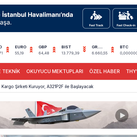
D
EURO
GBP
BIST
GR.
BTC
ALTIN
71
55,19
64,48
13.779,39
6.660,55
0,00000
 TEKNİK
OKUYUCU MEKTUPLARI
ÖZEL HABER
THY’
Kargo Şirketi Kuruyor, A321P2F ile Başlayacak
Hava Trafiği Büyüdü: 7 Ayda 138,7 Milyon Yolcu
 Uçağı Kalkış Öncesi Pistten Çıktı, Uçuşlar Durdu
hnic’te Yeni Atama: Erdem Engin Göreve Başladı
k 4,5 Yıl Sonra Minsk’e Yeniden Uçacak