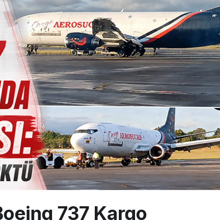
alimanı Avrupa’nın En Yoğunu Oldu, Dünyada 7’nciliğe Yükseldi
ington Uçağı Bulgaristan Üzerinden Geri Döndü
 Yeni Atış Testi: AKINCI Hedefi Tam İsabetle Vurdu
Boeing 737 Kargo