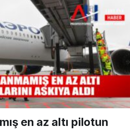
sus Dünyanın En Değerli Havayolları Arasında
ABD yaptırım listesinden çıkarıldı
aklar Avrupa’da kısa rotalara hazırlanıyor
mış en az altı pilotun