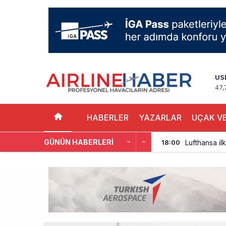
US
47,
HABERLER
YAZARLAR
UÇAK VE
GÜNÜN HABERLERI
Lufthansa ilk
18:00
Norwegian U
17:00
British Airw
16:00
Çiti aştı, b
15:00
İki hayalet u
14:00