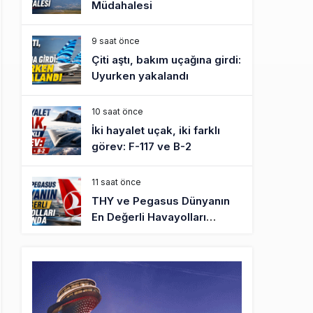
Müdahalesi
9 saat önce
Çiti aştı, bakım uçağına girdi:
Uyurken yakalandı
10 saat önce
İki hayalet uçak, iki farklı
görev: F-117 ve B-2
11 saat önce
THY ve Pegasus Dünyanın
En Değerli Havayolları
Arasında
12 saat önce
Fly Baghdad ABD yaptırım
listesinden çıkarıldı