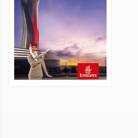
13 saat önce
Elektrikli uçaklar Avrupa’da
kısa rotalara hazırlanıyor
13 saat önce
Trump’ı taşıyan Marine One,
yolcu uçağına fazla yaklaştı
14 saat önce
Emirates A380 yolcu
rahatsızlanınca İstanbul’a
indi
15 saat önce
Emirates’in reddettiği 10
Boeing 777X için United
kararı
15 saat önce
DHL uçağı havada cisimle