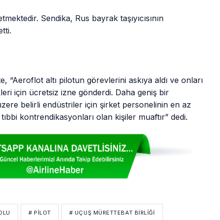
etmektedir. Sendika, Rus bayrak taşıyıcısının
tti.
“Aeroflot altı pilotun görevlerini askıya aldı ve onları
eri için ücretsiz izne gönderdi. Daha geniş bir
re belirli endüstriler için şirket personelinin en az
ıbbi kontrendikasyonları olan kişiler muaftır” dedi.
OLU
# PİLOT
# UÇUŞ MÜRETTEBAT BIRLIĞI