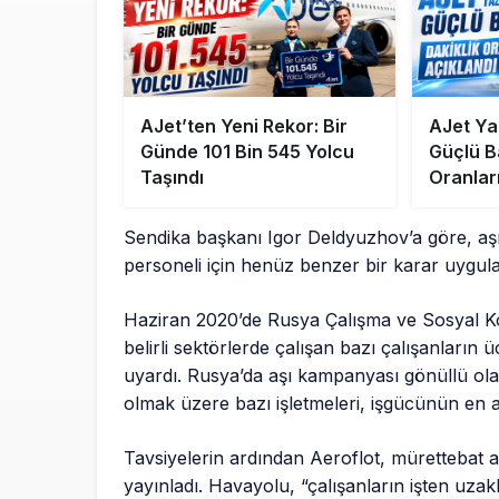
AJet’ten Yeni Rekor: Bir
AJet Y
Günde 101 Bin 545 Yolcu
Güçlü Ba
Taşındı
Oranlar
Sendika başkanı Igor Deldyuzhov’a göre, a
personeli için henüz benzer bir karar uygul
Haziran 2020’de Rusya Çalışma ve Sosyal Ko
belirli sektörlerde çalışan bazı çalışanların
uyardı. Rusya’da aşı kampanyası gönüllü ola
olmak üzere bazı işletmeleri, işgücünün en 
Tavsiyelerin ardından Aeroflot, mürettebat aş
yayınladı. Havayolu, “çalışanların işten uzakl