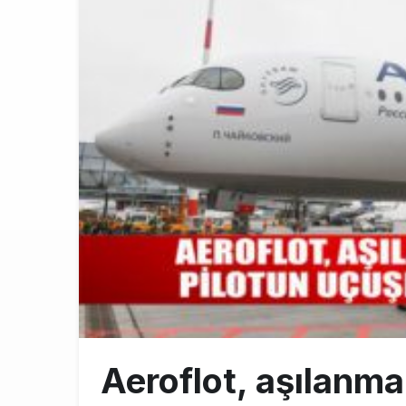
THY ve Pega
13:00
Fly Baghdad 
12:00
Elektrikli uç
11:00
Aeroflot, aşılanma