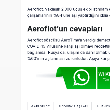
Aeroflot, yaklaşık 2.300 uçuş ekibi istihdam 
çalışanlarının %84’üne aşı yaptırdığını iddia e
Aeroflot’un cevapları
Aeroflot sözcüsü AeroTime’a verdiği demeçte, 
COVID-19 virüsüne karşı aşı olmayı reddettikl
bağlamda, Rusya’da, ulaşım da dahil olmak üze
%60’ının aşılanması zorunludur. Aşıya karşı t
# AEROFLOT
# COVID-19 AŞILARI
# HAVAY