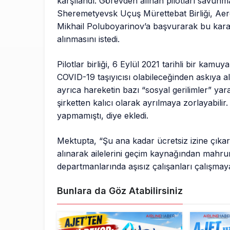
karşılandı. Görevden alınan pilotları savunm
Sheremetyevsk Uçuş Mürettebat Birliği, Aer
Mikhail Poluboyarinov’a başvurarak bu kara
alınmasını istedi.
Pilotlar birliği, 6 Eylül 2021 tarihli bir kam
COVID-19 taşıyıcısı olabileceğinden askıya a
ayrıca hareketin bazı “sosyal gerilimler” yar
şirketten kalıcı olarak ayrılmaya zorlayabilir
yapmamıştı, diye ekledi.
Mektupta, “Şu ana kadar ücretsiz izine çıkarı
alınarak ailelerini geçim kaynağından mahrum 
departmanlarında aşısız çalışanları çalışmaya
Bunlara da Göz Atabilirsiniz