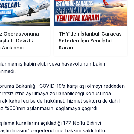
az Operasyonuna
THY’den İstanbul-Caracas
şladı: Dakiklik
Seferleri İçin Yeni İptal
ı Açıklandı
Kararı
şılanmamış kabin ekibi veya havayolunun bakım
anmadı.
ruma Bakanlığı, COVID-19’a karşı aşı olmayı reddeden
 ücretsiz izne ayrılmaya zorlanabileceği konusunda
rak kabul edilse de hükümet, hizmet sektörü de dahil
az %60’ının aşılanmasını sağlamaya çağırdı.
ılama kurallarını açıkladığı 177 No’lu Bidiriyi
aştırılmasını” değerlendirme hakkını saklı tuttu.