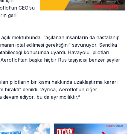
ak için
oflot’un CEO’su
rın geri
uya açık mektubunda, “aşılanan insanların da hastalanıp
lmanın iptal edilmesi gerektiğini” savunuyor. Sendika
atabileceği konusunda uyardı. Havayolu, pilotları
. Aeroflot’tan başka hiçbir Rus taşıyıcısı benzer şeyler
lan pilotların bir kısmı hakkında uzaklaştırma kararı
bıraktı” denildi. “Ayrıca, Aeroflot’un diğer
 devam ediyor, bu da ayrımcılıktır.”