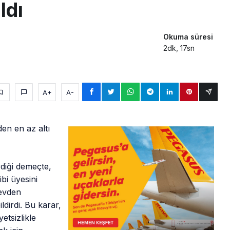
aldı
Okuma süresi
2dk, 17sn
A+
A-
en en az altı
diği demeçte,
bi üyesini
revden
ldirdi. Bu karar,
etsizlikle