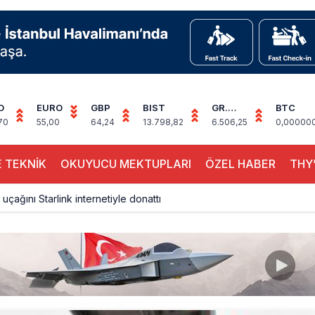
D
EURO
GBP
BIST
GR.
BTC
ALTIN
70
55,00
64,24
13.798,82
6.506,25
0,00000
 TEKNİK
OKUYUCU MEKTUPLARI
ÖZEL HABER
THY’
 uçağını Starlink internetiyle donattı
çağına Polis Müdahalesi
ays A380 seferlerini yüzde 28 azaltıyor
akım uçağına girdi: Uyurken yakalandı
çak, iki farklı görev: F-117 ve B-2