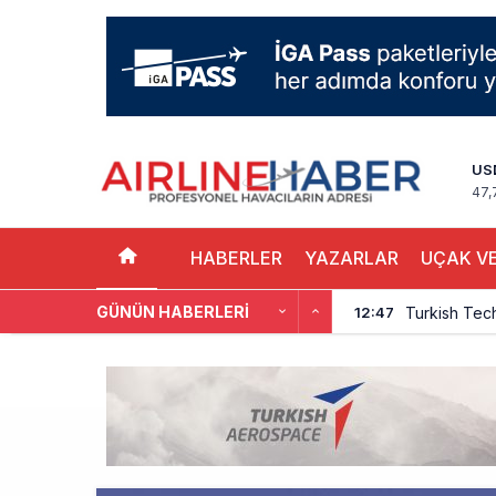
US
47,
HABERLER
YAZARLAR
UÇAK VE
GÜNÜN HABERLERI
Turkish Tec
12:47
THY, Yaklaşı
12:18
İstanbul Hav
11:58
THY’nin Wash
11:13
TOLUN P’den
10:48