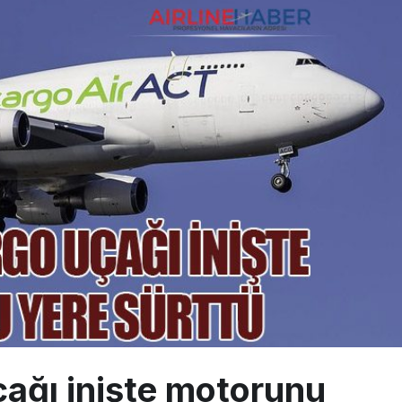
 Milli Motor Projelerinde Yeni Dönem: TEI TEKNOLOJİ Kuruldu
Günlük Yolcu Rekorunu 72 Bin 340’a Çıkardı
limanı’nın 4. Pistinde İlk Test Uçuşu Yapıldı
ağı inişte motorunu