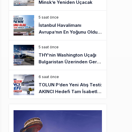
Minsk’e Yeniden Uçacak
5 saat önce
İstanbul Havalimanı
Avrupa’nın En Yoğunu Oldu,
Dünyada 7’nciliğe Yükseldi
5 saat önce
THY’nin Washington Uçağı
Bulgaristan Üzerinden Geri
Döndü
6 saat önce
TOLUN P’den Yeni Atış Testi:
AKINCI Hedefi Tam İsabetle
Vurdu
6 saat önce
Türkiye’nin Milli Motor
Projelerinde Yeni Dönem:
TEI TEKNOLOJİ Kuruldu