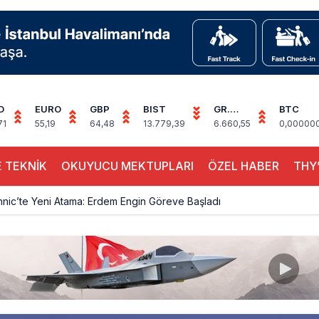
D
EURO
GBP
BIST
GR.
BTC
ALTIN
71
55,19
64,48
13.779,39
6.660,55
0,00000
 TEKNİK
OKUYUCU MEKTUPLARI
ÖZEL HABER
THY’
hnic’te Yeni Atama: Erdem Engin Göreve Başladı
k 4,5 Yıl Sonra Minsk’e Yeniden Uçacak
alimanı Avrupa’nın En Yoğunu Oldu, Dünyada 7’nciliğe Yükseldi
ington Uçağı Bulgaristan Üzerinden Geri Döndü
 Yeni Atış Testi: AKINCI Hedefi Tam İsabetle Vurdu