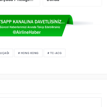
i
 UÇAĞI
# HONG KONG
# TC-ACG