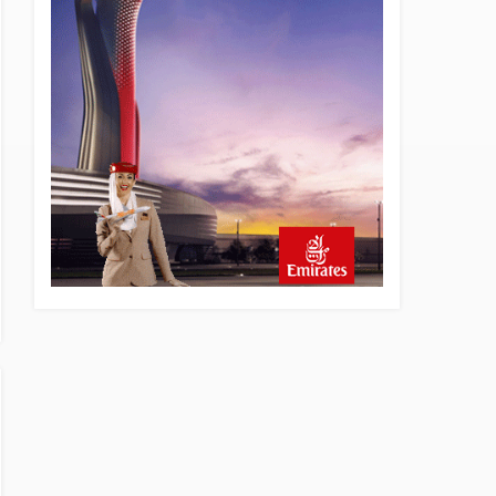
22 saat önce
SunExpress Günlük Yolcu
Rekorunu 72 Bin 340’a
Çıkardı
23 saat önce
İstanbul Havalimanı’nın 4.
Pistinde İlk Test Uçuşu
Yapıldı
23 saat önce
Aslıhan Güven, Airport
Leader of the Future Finalisti
Oldu