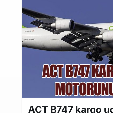
Türkiye’nin
10:26
SunExpress 
18:40
İstanbul Hava
17:59
ACT B747 kargo uç