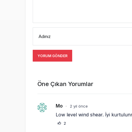
Adınız
YORUM GÖNDER
Öne Çıkan Yorumlar
Mo
2 yıl önce
•
Low level wind shear. İyi kurtulunm
2