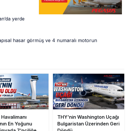
an’da yerde
k yapısal hasar görmüş ve 4 numaralı motorun
l Havalimanı
THY’nin Washington Uçağı
nın En Yoğunu
Bulgaristan Üzerinden Geri
ünyada 7’nciliğe
Döndü