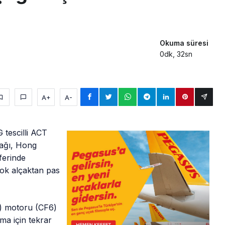
Okuma süresi
0dk, 32sn
A+
A-
 tescilli ACT
çağı, Hong
ferinde
çok alçaktan pas
ş) motoru (CF6)
ma için tekrar